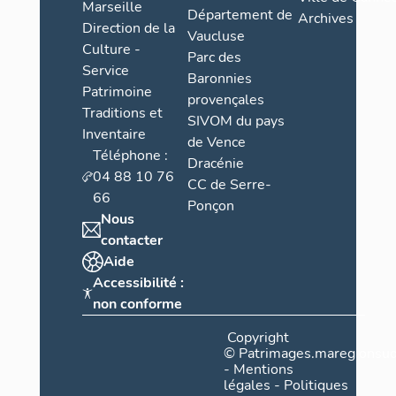
Marseille
Département de
Archives
Direction de la
Vaucluse
Culture -
Parc des
Service
Baronnies
Patrimoine
provençales
Traditions et
SIVOM du pays
Inventaire
de Vence
Téléphone :
Dracénie
04 88 10 76
CC de Serre-
66
Ponçon
Nous
contacter
Aide
Accessibilité :
non conforme
Copyright
©
Patrimages.maregionsud
-
Mentions
légales
-
Politiques