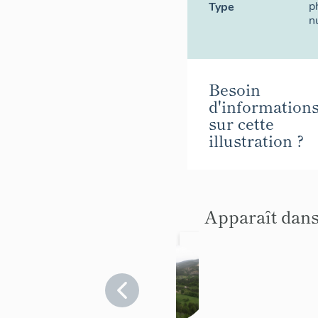
p
Type
n
Besoin
d'information
sur cette
illustration ?
Apparaît dans
présent
ation
de la
Alpes-
de-
commu