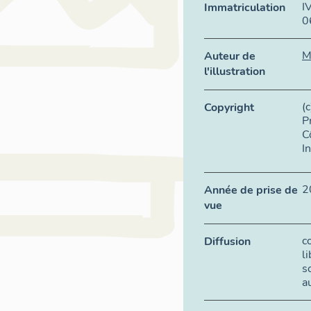
I
Immatriculation
0
M
Auteur de
l'illustration
(
Copyright
P
C
I
2
Année de prise de
vue
c
Diffusion
l
s
a