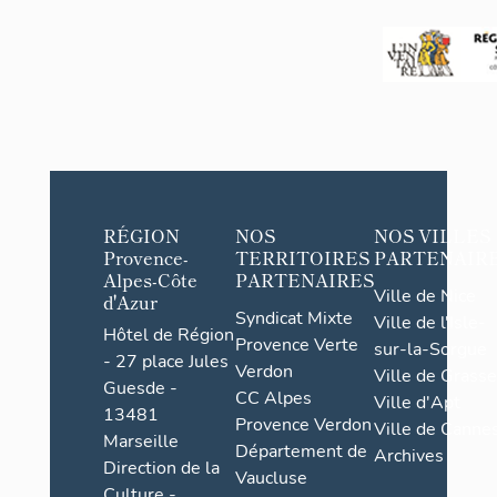
RÉGION
NOS
NOS VILLES
Provence-
TERRITOIRES
PARTENAIR
Alpes-Côte
PARTENAIRES
Ville de Nice
d'Azur
Syndicat Mixte
Ville de l'Isle-
Hôtel de Région
Provence Verte
sur-la-Sorgue
- 27 place Jules
Verdon
Ville de Grasse
Guesde -
CC Alpes
Ville d'Apt
13481
Provence Verdon
Ville de Cannes
Marseille
Département de
Archives
Direction de la
Vaucluse
Culture -