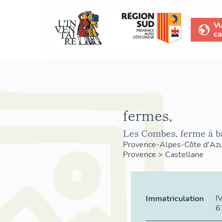
V
ca
fermes,
Les Combes, ferme à bâ
Provence-Alpes-Côte d'Az
Provence
>
Castellane
I
Immatriculation
6