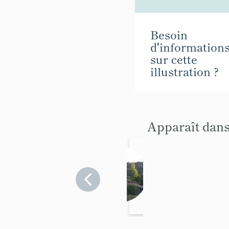
Besoin
d'information
sur cette
illustration ?
Apparaît dans
fermes
Alpes-de-
Haute-
Provence
>
Castellane