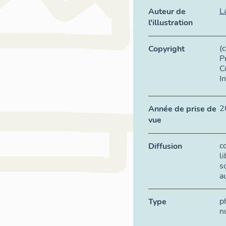
L
Auteur de
l'illustration
(
Copyright
P
C
I
2
Année de prise de
vue
c
Diffusion
l
s
a
p
Type
n