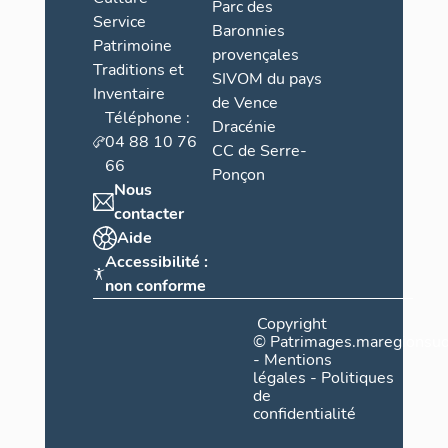
Parc des
Service
Baronnies
Patrimoine
provençales
Traditions et
SIVOM du pays
Inventaire
de Vence
Téléphone :
Dracénie
04 88 10 76
CC de Serre-
66
Ponçon
Nous
contacter
Aide
Accessibilité :
non conforme
Copyright
©
Patrimages.maregionsud
-
Mentions
légales
-
Politiques
de
confidentialité