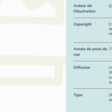
G
Auteur de
l'illustration
(
Copyright
d
M
1
Année de prise de
vue
c
Diffusion
l
s
a
p
Type
a