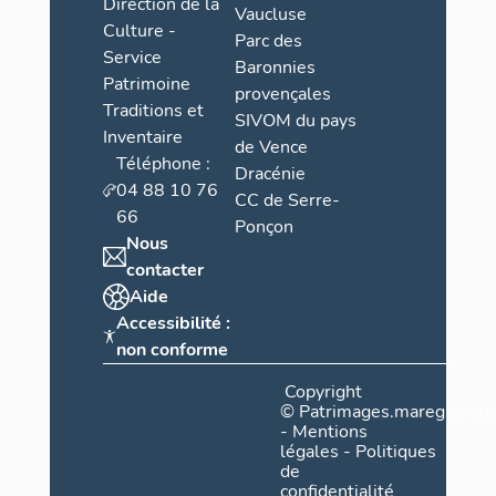
Direction de la
u
Vaucluse
Culture -
r
Parc des
Service
s
Baronnies
Patrimoine
provençales
e
Traditions et
SIVOM du pays
g
Inventaire
de Vence
o
Téléphone :
Dracénie
u
04 88 10 76
CC de Serre-
l
66
Ponçon
e
Nous
s
contacter
Aide
Accessibilité :
non conforme
Copyright
©
Patrimages.maregionsud
-
Mentions
légales
-
Politiques
de
confidentialité