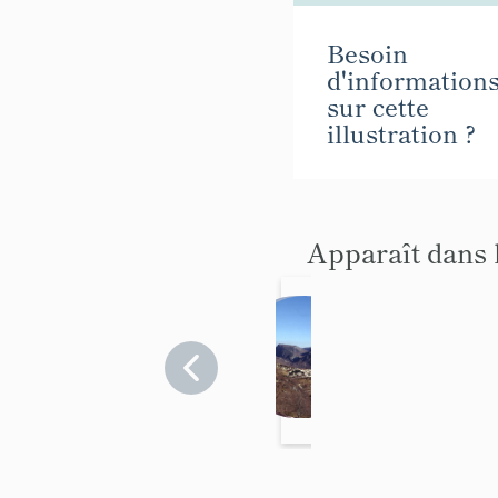
Besoin
d'information
sur cette
illustration ?
Apparaît dans 
p
Village
r
Alpes-
Maritimes
é
>
s
Gréolières
e
n
t