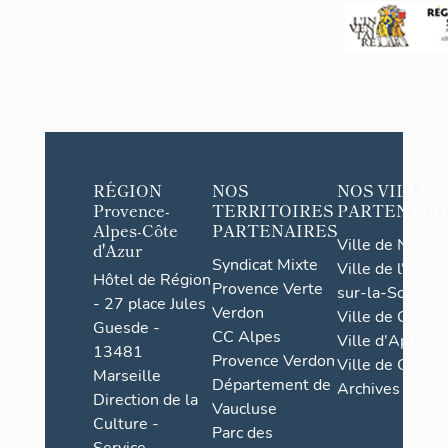
a
t
i
o
n
d
e
RÉGION
NOS
NOS VILLES
l'
Provence-
TERRITOIRES
PARTENAIR
é
Alpes-Côte
PARTENAIRES
Ville de Nice
t
d'Azur
Syndicat Mixte
Ville de l'Isle-
u
Hôtel de Région
Provence Verte
sur-la-Sorgue
d
- 27 place Jules
Verdon
Ville de Grasse
e
Guesde -
CC Alpes
Ville d'Apt
s
13481
Provence Verdon
Ville de Cannes
Marseille
u
Département de
Archives
Direction de la
r
Vaucluse
Culture -
l'
Parc des