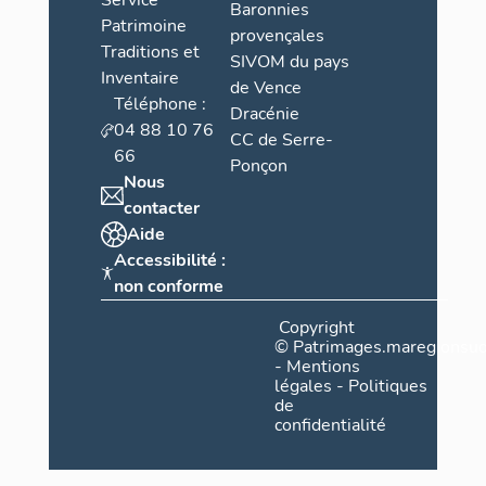
Service
a
Baronnies
Patrimoine
r
provençales
Traditions et
SIVOM du pays
c
Inventaire
de Vence
h
Téléphone :
Dracénie
i
04 88 10 76
CC de Serre-
t
66
Ponçon
e
Nous
c
contacter
t
Aide
Accessibilité :
u
non conforme
r
e
Copyright
m
©
Patrimages.maregionsud
-
Mentions
i
légales
-
Politiques
l
de
confidentialité
i
t