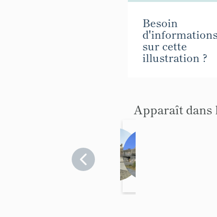
Besoin
d'information
sur cette
illustration ?
Apparaît dans 
redoute
p
dite Le
r
Bastion
Alpes-
é
Maritimes
s
>
Menton
e
n
t