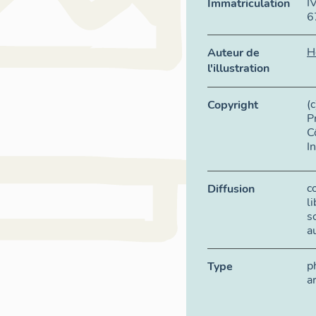
I
Immatriculation
6
H
Auteur de
l'illustration
(
Copyright
P
C
I
c
Diffusion
l
s
a
p
Type
a