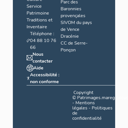
Parc des
Service
Baronnies
Patrimoine
provençales
Traditions et
SIVOM du pays
Inventaire
de Vence
Téléphone :
Dracénie
04 88 10 76
CC de Serre-
66
Ponçon
Nous
contacter
Aide
Accessibilité :
non conforme
Copyright
©
Patrimages.maregionsud
-
Mentions
légales
-
Politiques
de
confidentialité