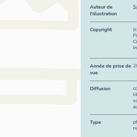
S
Auteur de
l'illustration
(
Copyright
P
C
I
2
Année de prise de
vue
c
Diffusion
l
s
a
p
Type
n