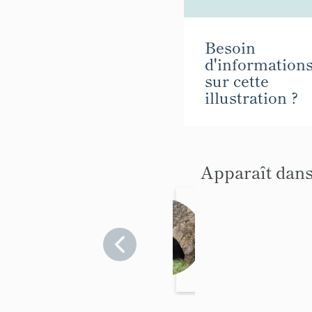
Besoin
d'information
sur cette
illustration ?
Apparaît dans
moulin
à farine
Alpes-
de-
Haute-
Provence
>