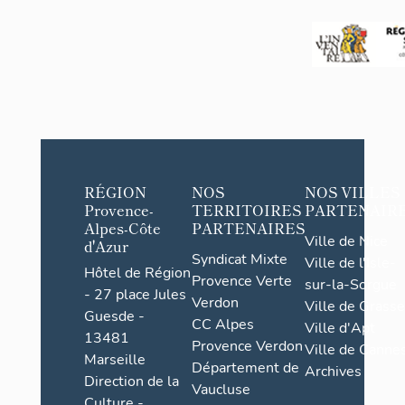
Peyroules
RÉGION
NOS
NOS VILLES
Provence-
TERRITOIRES
PARTENAIR
Alpes-Côte
PARTENAIRES
Ville de Nice
d'Azur
Syndicat Mixte
Ville de l'Isle-
Hôtel de Région
Provence Verte
sur-la-Sorgue
- 27 place Jules
Verdon
Ville de Grasse
Guesde -
CC Alpes
Ville d'Apt
13481
Provence Verdon
Ville de Cannes
Marseille
Département de
Archives
Direction de la
Vaucluse
Culture -