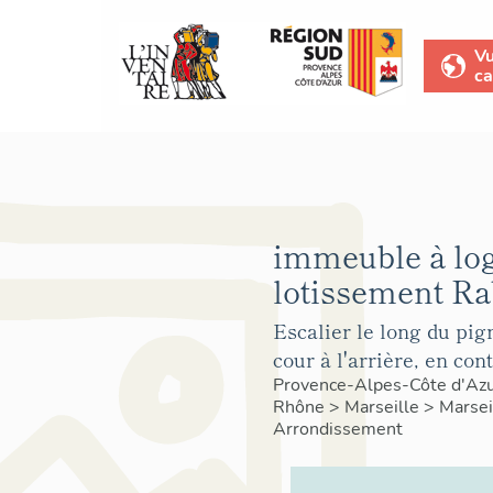
V
ca
immeuble à lo
lotissement Ra
Escalier le long du pig
cour à l'arrière, en con
Provence-Alpes-Côte d'Az
Rhône
>
Marseille
>
Marsei
Arrondissement