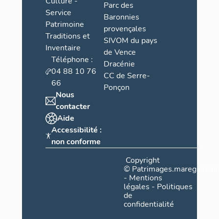
Culture -
Parc des
Service
Baronnies
Patrimoine
provençales
Traditions et
SIVOM du pays
Inventaire
de Vence
Téléphone :
Dracénie
04 88 10 76
CC de Serre-
66
Ponçon
Nous
contacter
Aide
Accessibilité :
non conforme
Copyright
©
Patrimages.maregionsud
-
Mentions
légales
-
Politiques
de
confidentialité