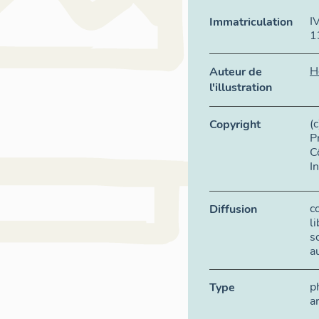
I
Immatriculation
1
H
Auteur de
l'illustration
(
Copyright
P
C
I
c
Diffusion
l
s
a
p
Type
a