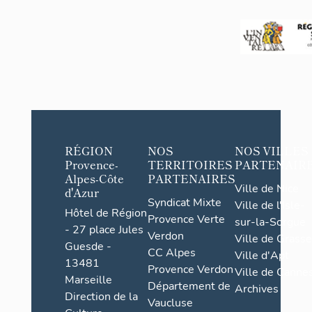
RÉGION
NOS
NOS VILLES
Provence-
TERRITOIRES
PARTENAIR
Alpes-Côte
PARTENAIRES
Ville de Nice
d'Azur
Syndicat Mixte
Ville de l'Isle-
Hôtel de Région
Provence Verte
sur-la-Sorgue
- 27 place Jules
Verdon
Ville de Grasse
Guesde -
CC Alpes
Ville d'Apt
13481
Provence Verdon
Ville de Cannes
Marseille
Département de
Archives
Direction de la
Vaucluse