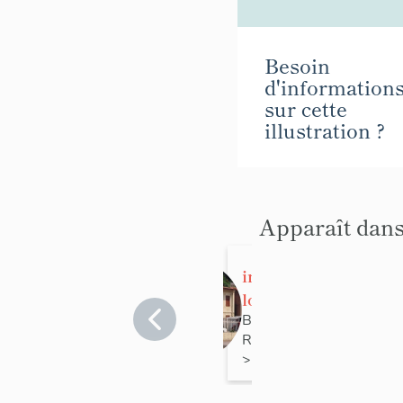
Besoin
d'information
sur cette
illustration ?
Apparaît dans
immeuble à
logements,
du
Bouches-du-
Rhône
lotissement
>
Marseille
>
Rabezzana
Marseille 16e
Arrondissement