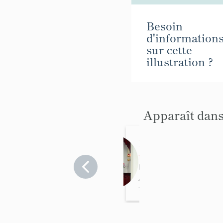
Besoin
d'information
sur cette
illustration ?
Apparaît dans
Le
mobilier
de la
Hautes-
Alpes
chapelle
>
Sainte-
L'Argentière-
Thérèse-
la-Bessée
des-Cités