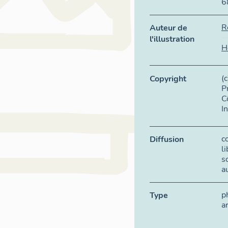
6
R
Auteur de
l'illustration
H
(
Copyright
P
C
I
c
Diffusion
l
s
a
p
Type
a