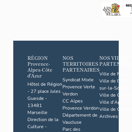
RÉGION
NOS
NOS VILLES
Provence-
TERRITOIRES
PARTENAIR
Alpes-Côte
PARTENAIRES
Ville de Nice
d'Azur
Syndicat Mixte
Ville de l'Isle-
Hôtel de Région
Provence Verte
sur-la-Sorgue
- 27 place Jules
Verdon
Ville de Grasse
Guesde -
CC Alpes
Ville d'Apt
13481
Provence Verdon
Ville de Cannes
Marseille
Département de
Archives
Direction de la
Vaucluse
Culture -
Parc des