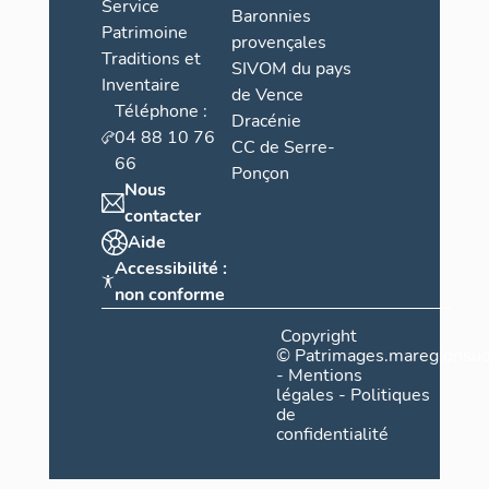
Service
Baronnies
Patrimoine
provençales
Traditions et
SIVOM du pays
Inventaire
de Vence
Téléphone :
Dracénie
04 88 10 76
CC de Serre-
66
Ponçon
Nous
contacter
Aide
Accessibilité :
non conforme
Copyright
©
Patrimages.maregionsud
-
Mentions
légales
-
Politiques
de
confidentialité