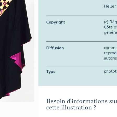
Heller
(c) Ré
Copyright
Côte d'
généra
commun
Diffusion
reprod
autoris
photot
Type
Besoin d'informations su
cette illustration ?