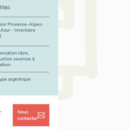
 Marc
gion Provence-Alpes-
Azur - Inventaire
l
ication libre,
uction soumise à
ation
ype argentique
r
Nous
contacter