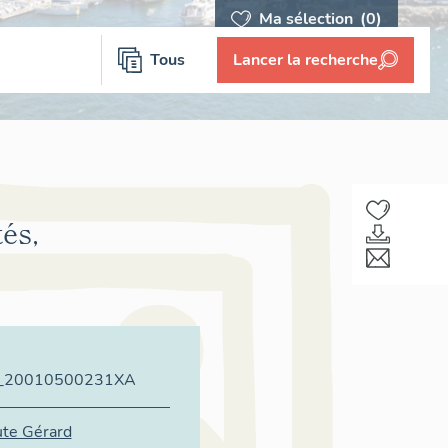
Ma sélection
(0)
Tous
Lancer la recherche
és,
_20010500231XA
te Gérard