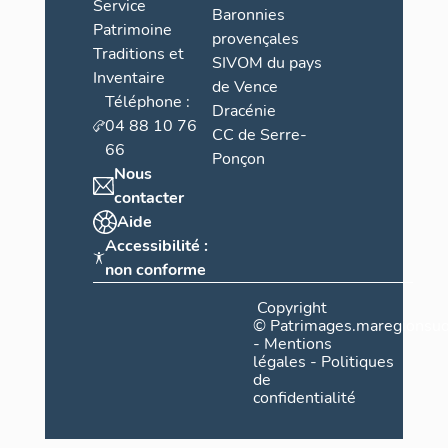
Service
Baronnies
Patrimoine
provençales
Traditions et
SIVOM du pays
Inventaire
de Vence
Téléphone :
Dracénie
04 88 10 76
CC de Serre-
66
Ponçon
Nous
contacter
Aide
Accessibilité :
non conforme
Copyright
©
Patrimages.maregionsud
-
Mentions
légales
-
Politiques
de
confidentialité