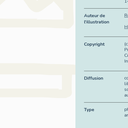
1
R
Auteur de
l'illustration
H
(
Copyright
P
C
I
c
Diffusion
l
s
a
p
Type
a