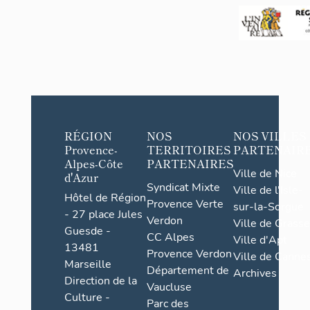
RÉGION
NOS
NOS VILLES
Provence-
TERRITOIRES
PARTENAIR
Alpes-Côte
PARTENAIRES
Ville de Nice
d'Azur
Syndicat Mixte
Ville de l'Isle-
Hôtel de Région
Provence Verte
sur-la-Sorgue
- 27 place Jules
Verdon
Ville de Grasse
Guesde -
CC Alpes
Ville d'Apt
13481
Provence Verdon
Ville de Cannes
Marseille
Département de
Archives
Direction de la
Vaucluse
Culture -
Parc des