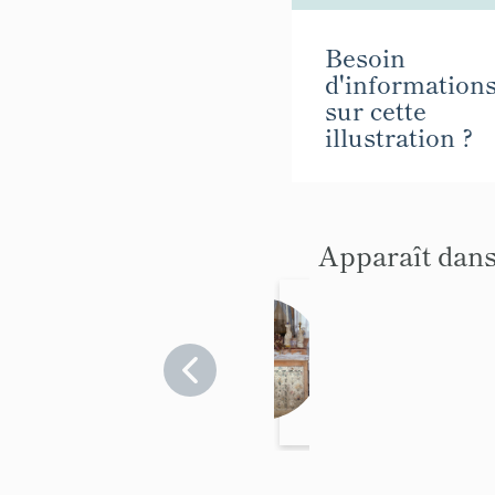
Besoin
d'information
sur cette
illustration ?
Apparaît dans
Le
mobilie
r de la
Hautes-
Alpes
chapelle
>
Saint-
Vallouise-
Jean-
Pelvoux
Baptiste