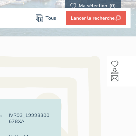
Ma sélection
(0)
Tous
Lancer la recherche
IVR93_19998300
n
678XA