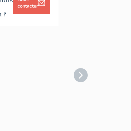
contacter
n ?