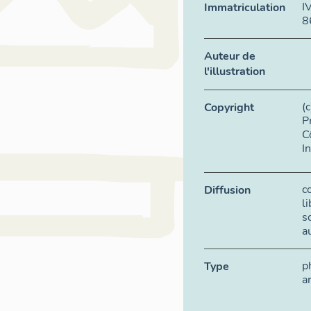
I
Immatriculation
8
Auteur de
l'illustration
(
Copyright
P
C
I
c
Diffusion
l
s
a
p
Type
a