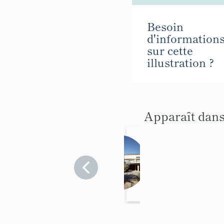
Besoin
d'information
sur cette
illustration ?
Apparaît dans
maison
dite
Villa
Var
>
Le
Les
Lavandou
Alizés