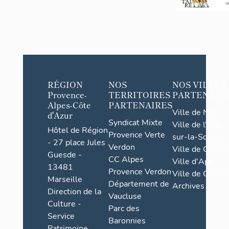
RÉGION
NOS
NOS VILLES
Provence-
TERRITOIRES
PARTENAIR
Alpes-Côte
PARTENAIRES
Ville de Nice
d'Azur
Syndicat Mixte
Ville de l'Isle-
Hôtel de Région
Provence Verte
sur-la-Sorgue
- 27 place Jules
Verdon
Ville de Grasse
Guesde -
CC Alpes
Ville d'Apt
13481
Provence Verdon
Ville de Cannes
Marseille
Département de
Archives
Direction de la
Vaucluse
Culture -
Parc des
Service
Baronnies
Patrimoine