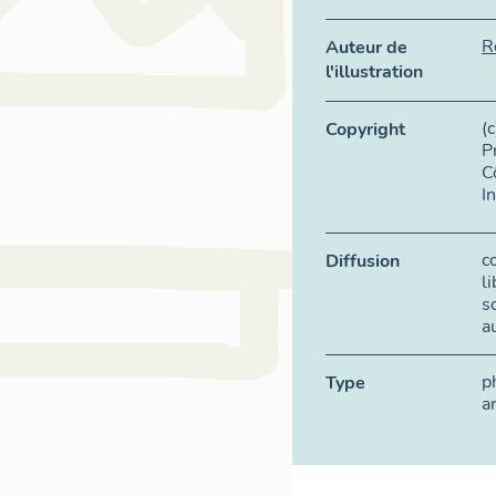
R
Auteur de
l'illustration
(
Copyright
P
C
I
c
Diffusion
l
s
a
p
Type
a