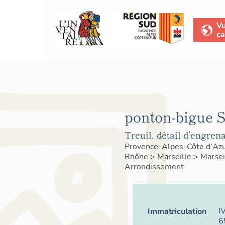
V
ca
ponton-bigue 
Treuil, détail d'engren
Provence-Alpes-Côte d'Az
Rhône
>
Marseille
>
Marsei
Arrondissement
I
Immatriculation
6