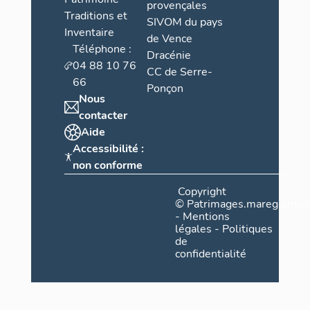
provençales
Traditions et
SIVOM du pays
Inventaire
de Vence
Téléphone :
Dracénie
04 88 10 76
CC de Serre-
66
Ponçon
Nous
contacter
Aide
Accessibilité :
non conforme
Copyright
©
Patrimages.maregionsud
-
Mentions
légales
-
Politiques
de
confidentialité