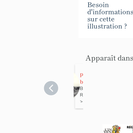
Besoin
d'information
sur cette
illustration ?
Apparaît dans
ponton-
bigue
Samsonne
Bouches-du-
Rhône
>
Marseille
>
Marseille 16e
Arrondissement