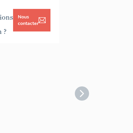
ions
Nous
contacter
n ?