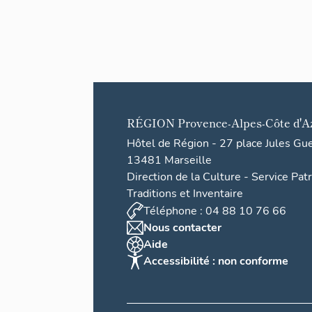
secteur
fortifié
des
Alpes-
Maritim
es
RÉGION
Provence-Alpes-Côte d'A
Hôtel de Région - 27 place Jules Gu
13481 Marseille
Direction de la Culture - Service Pat
Traditions et Inventaire
Téléphone : 04 88 10 76 66
Nous contacter
Aide
Accessibilité : non conforme