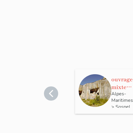
ouvrage
mixte
dit
Alpes-
Maritimes
ouvrage
>
Sospel
de
l'Agaise
n,