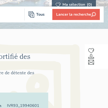
Ma sélection
(0)
Tous
Lancer la recherche
rtifié des
re de détente des
IVR93_19940601
n