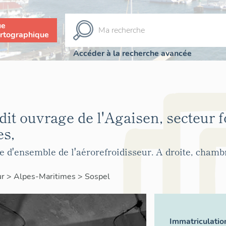
ue
rtographique
Accéder à la recherche avancée
it ouvrage de l'Agaisen, secteur fo
es,
e d'ensemble de l'aérorefroidisseur. A droite, chamb
ur
>
Alpes-Maritimes
>
Sospel
Immatriculatio