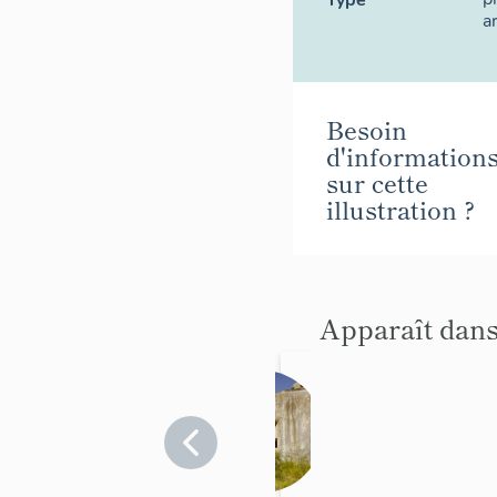
Type
a
Besoin
d'information
sur cette
illustration ?
Apparaît dans
ouvrage
mixte
dit
Alpes-
Maritimes
ouvrage
>
Sospel