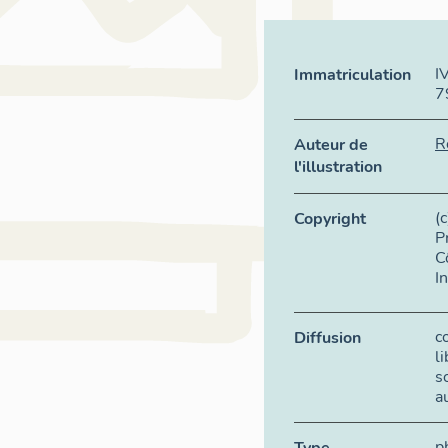
I
Immatriculation
7
R
Auteur de
l'illustration
(
Copyright
P
C
I
c
Diffusion
l
s
a
p