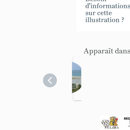
d'information
sur cette
illustration ?
Apparaît dans
abreuvo
ir,
fontain
Alpes-
Maritimes
e
>
Cannes