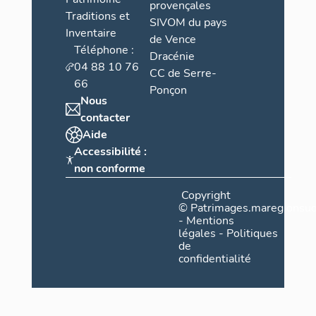
provençales
Traditions et
SIVOM du pays
Inventaire
de Vence
Téléphone :
Dracénie
04 88 10 76
CC de Serre-
66
Ponçon
Nous
contacter
Aide
Accessibilité :
non conforme
Copyright
©
Patrimages.maregionsud
-
Mentions
légales
-
Politiques
de
confidentialité