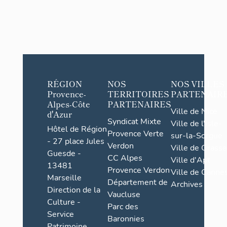
RÉGION
NOS
NOS VILLES
Provence-
TERRITOIRES
PARTENAIR
Alpes-Côte
PARTENAIRES
Ville de Nice
d'Azur
Syndicat Mixte
Ville de l'Isle-
Hôtel de Région
Provence Verte
sur-la-Sorgue
- 27 place Jules
Verdon
Ville de Grasse
Guesde -
CC Alpes
Ville d'Apt
13481
Provence Verdon
Ville de Cannes
Marseille
Département de
Archives
Direction de la
Vaucluse
Culture -
Parc des
Service
Baronnies
Patrimoine