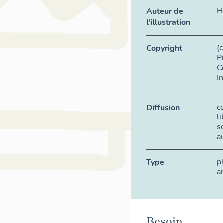
H
Auteur de
l'illustration
(
Copyright
P
C
I
c
Diffusion
l
s
a
p
Type
a
Besoin