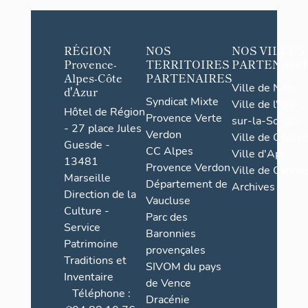
RÉGION
NOS
NOS VILLES
Provence-
TERRITOIRES
PARTENAIR
Alpes-Côte
PARTENAIRES
Ville de Nice
d'Azur
Syndicat Mixte
Ville de l'Isle-
Hôtel de Région
Provence Verte
sur-la-Sorgue
- 27 place Jules
Verdon
Ville de Grasse
Guesde -
CC Alpes
Ville d'Apt
13481
Provence Verdon
Ville de Cannes
Marseille
Département de
Archives
Direction de la
Vaucluse
Culture -
Parc des
Service
Baronnies
Patrimoine
provençales
Traditions et
SIVOM du pays
Inventaire
de Vence
Téléphone :
Dracénie