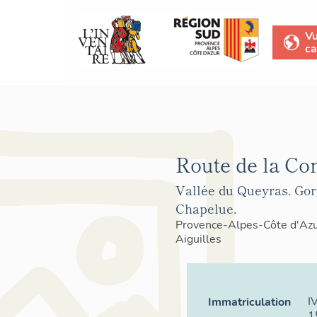
V
ca
Route de la Co
Vallée du Queyras. Gor
Chapelue.
Provence-Alpes-Côte d'Az
Aiguilles
I
Immatriculation
1