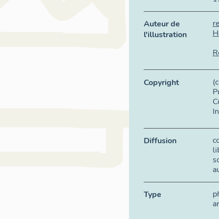
r
Auteur de
H
l'illustration
R
(
Copyright
P
C
I
c
Diffusion
l
s
a
p
Type
a