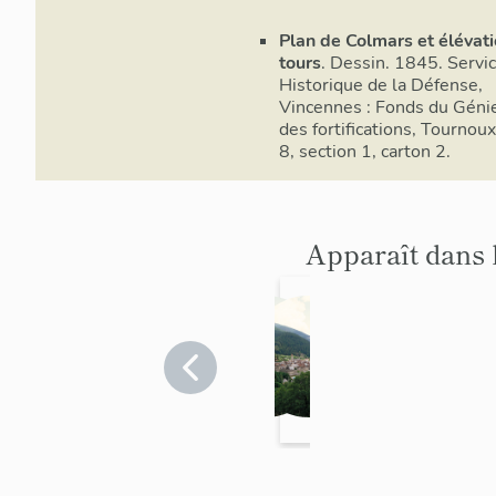
Plan de Colmars et élévat
tours
. Dessin. 1845. Servi
Historique de la Défense,
Vincennes : Fonds du Géni
des fortifications, Tournoux,
8, section 1, carton 2.
Apparaît dans 
place
fortific
forte
ation
de
Alpes-
d'agglo
Alpes-
de-
de-
Colmar
mérati
Haute-
Haute-
s
on de
Provence
Provence
Colmar
>
>
s
Colmars
Colmars