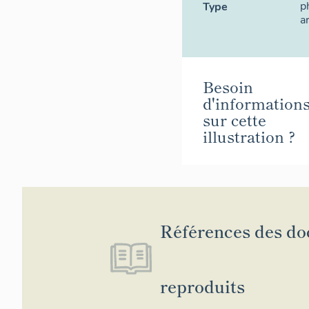
p
Type
a
Besoin
d'information
sur cette
illustration ?
Références des d
reproduits