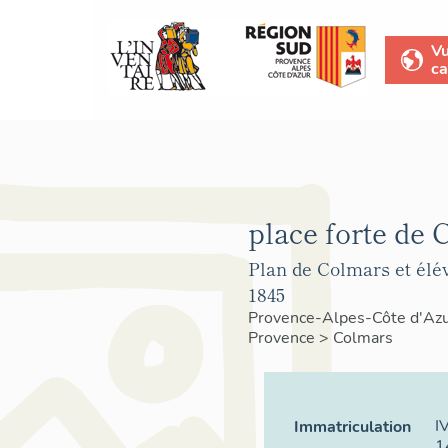
V
ca
place forte de 
Plan de Colmars et élév
1845
Provence-Alpes-Côte d'Az
Provence
>
Colmars
I
Immatriculation
1