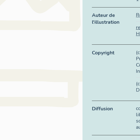
R
Auteur de
l'illustration
r
H
(
Copyright
P
C
I
(
D
c
Diffusion
l
s
a