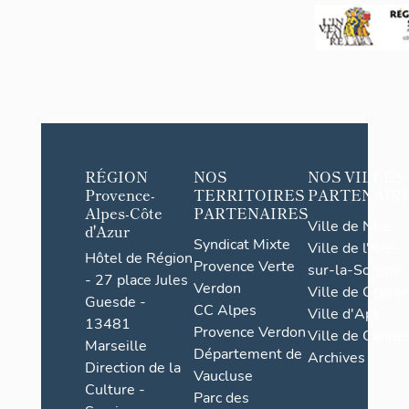
RÉGION
NOS
NOS VILLES
Provence-
TERRITOIRES
PARTENAIR
Alpes-Côte
PARTENAIRES
Ville de Nice
d'Azur
Syndicat Mixte
Ville de l'Isle-
Hôtel de Région
Provence Verte
sur-la-Sorgue
- 27 place Jules
Verdon
Ville de Grasse
Guesde -
CC Alpes
Ville d'Apt
13481
Provence Verdon
Ville de Cannes
Marseille
Département de
Archives
Direction de la
Vaucluse
Culture -
Parc des