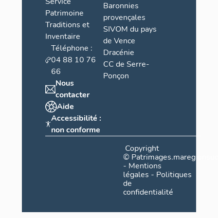
Service
Baronnies
Patrimoine
provençales
Traditions et
SIVOM du pays
Inventaire
de Vence
Téléphone :
Dracénie
04 88 10 76
CC de Serre-
66
Ponçon
Nous
contacter
Aide
Accessibilité :
non conforme
Copyright
©
Patrimages.maregionsud
-
Mentions
légales
-
Politiques
de
confidentialité