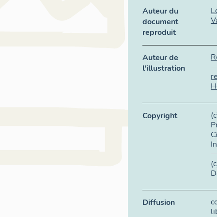
L
Auteur du
V
document
reproduit
R
Auteur de
l'illustration
r
H
(
Copyright
P
C
I
(
D
c
Diffusion
l