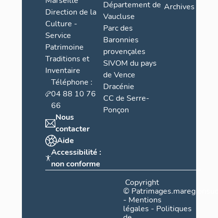
Marseille
Département de
Archives
Direction de la
Vaucluse
Culture -
Parc des
Service
Baronnies
Patrimoine
provençales
Traditions et
SIVOM du pays
Inventaire
de Vence
Téléphone :
Dracénie
04 88 10 76
CC de Serre-
66
Ponçon
Nous
contacter
Aide
Accessibilité :
non conforme
Copyright
©
Patrimages.maregionsud
-
Mentions
légales
-
Politiques
de