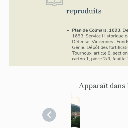
reproduits
Plan de Colmars. 1693
. D
1693. Service Historique d
Défense, Vincennes : Fond
Génie. Dépôt des fortificati
Tournoux, article 8, section
carton 1, pièce 2/3, feuille 
Apparaît dans 
place
fortific
forte
ation
de
Alpes-
d'agglo
Alpes-
de-
de-
Colmar
mérati
Haute-
Haute-