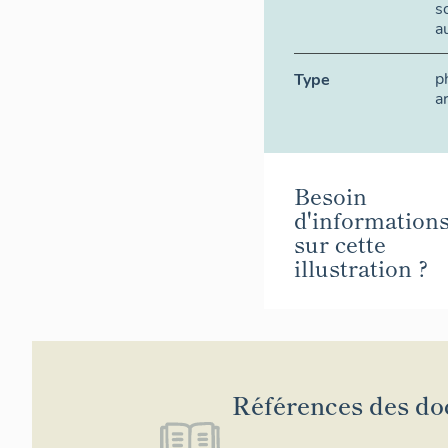
s
a
p
Type
a
Besoin
d'information
sur cette
illustration ?
Références des d