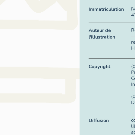
I
Immatriculation
4
R
Auteur de
l'illustration
r
H
(
Copyright
P
C
I
(
D
c
Diffusion
l
s