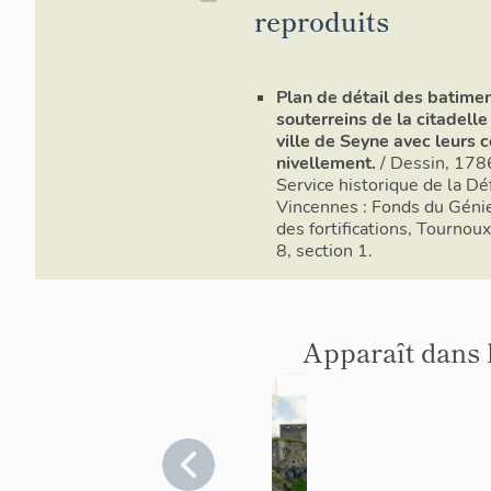
reproduits
Plan de détail des batimen
souterreins de la citadelle
ville de Seyne avec leurs 
nivellement.
/ Dessin, 178
Service historique de la Dé
Vincennes : Fonds du Géni
des fortifications, Tournoux,
8, section 1.
Apparaît dans 
place
citadell
forte
e
de
Alpes-
Alpes-
de-
de-