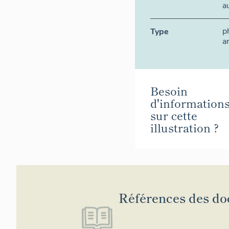
a
p
Type
a
Besoin
d'information
sur cette
illustration ?
Références des d