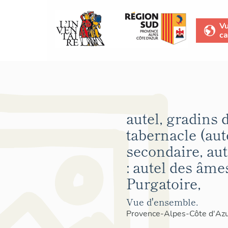
V
ca
autel, gradins d
tabernacle (aut
secondaire, au
: autel des âme
Purgatoire,
Vue d'ensemble.
Provence-Alpes-Côte d'Az