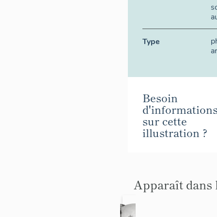
s
a
p
Type
a
Besoin
d'information
sur cette
illustration ?
Apparaît dans 
autel,
autel