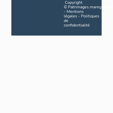
Copyright
©
Patrimages.maregionsud
-
Mentions
légales
-
Politiques
de
confidentialité