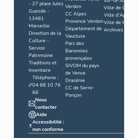
sur-la-Sorgue
- 27 place Jules
Verdon
Ville de Grasse
Guesde -
CC Alpes
Ville d'Apt
13481
Provence Verdon
Ville de Cannes
Marseille
Département de
Archives
Direction de la
Vaucluse
Culture -
Parc des
Service
Baronnies
Patrimoine
provençales
Traditions et
SIVOM du pays
Inventaire
de Vence
Téléphone :
Dracénie
04 88 10 76
CC de Serre-
66
Ponçon
Nous
contacter
Aide
Accessibilité :
non conforme