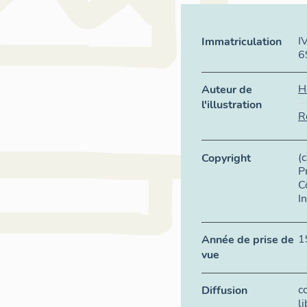
I
Immatriculation
6
H
Auteur de
l'illustration
R
(
Copyright
P
C
I
1
Année de prise de
vue
c
Diffusion
l