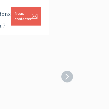
ions
Nous
contacter
n ?