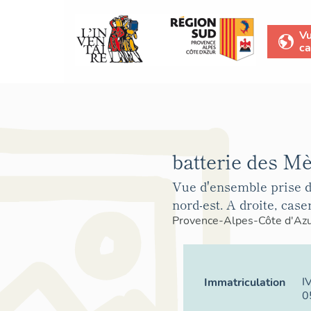
V
ca
batterie des M
Vue d'ensemble prise de
nord-est. A droite, case
Provence-Alpes-Côte d'Az
I
Immatriculation
0