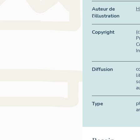
H
Auteur de
l'illustration
(
Copyright
P
C
I
c
Diffusion
l
s
a
p
Type
a
Besoin