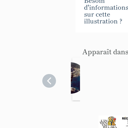
d'information
sur cette
illustration ?
Apparaît dans
batte
rie
des
Var
>
Hyères
Mède
s