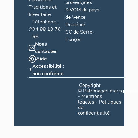
provençales
Traditions et
SIVOM du pays
Inventaire
de Vence
Téléphone :
Dracénie
04 88 10 76
CC de Serre-
66
Ponçon
Nous
contacter
Aide
Accessibilité :
non conforme
Copyright
©
Patrimages.maregionsud
-
Mentions
légales
-
Politiques
de
confidentialité