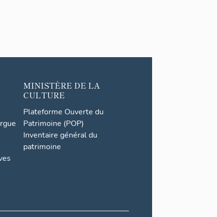
e
milita
ire
des
Haute
s-
Alpes
MINISTÈRE DE LA
CULTURE
Plateforme Ouverte du
orgue
Patrimoine (POP)
Inventaire général du
patrimoine
ives