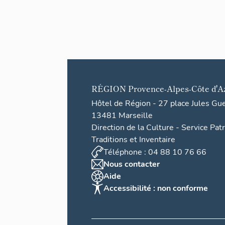
te de
la ville
de
Brianç
on
RÉGION
Provence-Alpes-Côte d'A
Hôtel de Région - 27 place Jules Gu
13481 Marseille
Direction de la Culture - Service Pat
Traditions et Inventaire
Téléphone : 04 88 10 76 66
Nous contacter
Aide
Accessibilité : non conforme