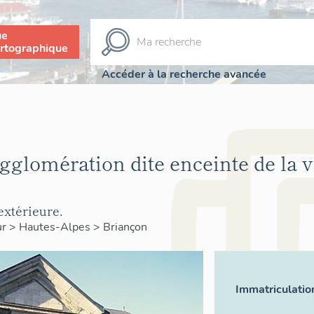
ue
rtographique
Accéder à la recherche avancée
'agglomération dite enceinte de la v
extérieure.
ur
>
Hautes-Alpes
>
Briançon
Immatriculatio