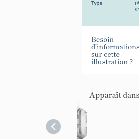
p
Type
a
Besoin
d'information
sur cette
illustration ?
Apparaît dans
hôtel
puis
immeu
Vaucluse
>
ble à