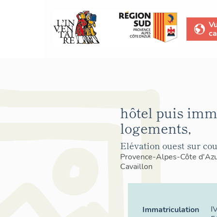
V
ca
hôtel puis imm
logements,
Elévation ouest sur cou
Provence-Alpes-Côte d'Az
Cavaillon
I
Immatriculation