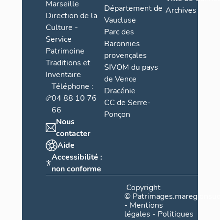
Marseille
Département de
Archives
Direction de la
Vaucluse
Culture -
Parc des
Service
Baronnies
Patrimoine
provençales
Traditions et
SIVOM du pays
Inventaire
de Vence
Téléphone :
Dracénie
04 88 10 76
CC de Serre-
66
Ponçon
Nous
contacter
Aide
Accessibilité :
non conforme
Copyright
©
Patrimages.maregionsud
-
Mentions
légales
-
Politiques