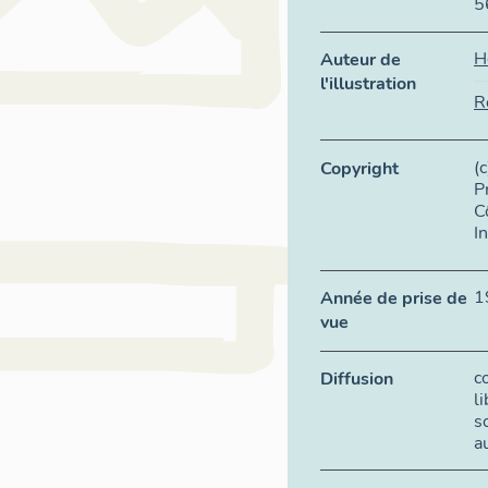
5
H
Auteur de
l'illustration
R
(
Copyright
P
C
I
1
Année de prise de
vue
c
Diffusion
l
s
a