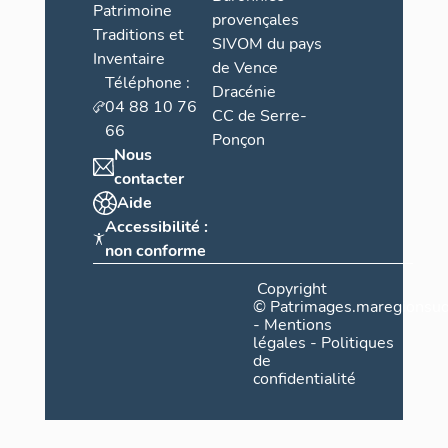
Patrimoine
provençales
Traditions et
SIVOM du pays
Inventaire
de Vence
Téléphone :
Dracénie
04 88 10 76
CC de Serre-
66
Ponçon
Nous
contacter
Aide
Accessibilité :
non conforme
Copyright
©
Patrimages.maregionsud
-
Mentions
légales
-
Politiques
de
confidentialité