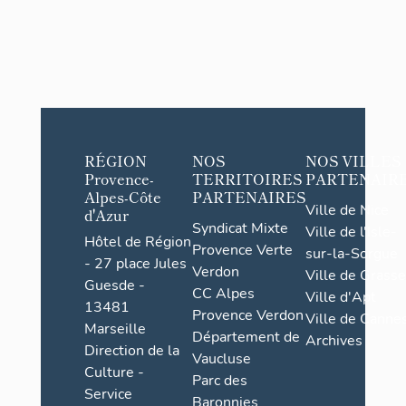
l'Asso
mptio
n-de-
Marie,
Saint-
Sébast
ien,
RÉGION
NOS
NOS VILLES
Saint-
Provence-
TERRITOIRES
PARTENAIR
Antoi
Alpes-Côte
PARTENAIRES
Ville de Nice
ne
d'Azur
Syndicat Mixte
Ville de l'Isle-
Hôtel de Région
Provence Verte
sur-la-Sorgue
- 27 place Jules
Verdon
Ville de Grasse
Guesde -
CC Alpes
Ville d'Apt
13481
Provence Verdon
Ville de Cannes
Marseille
Département de
Archives
Direction de la
Vaucluse
Culture -
Parc des
Service
Baronnies