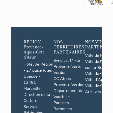
RÉGION
NOS
NOS VILLES
Provence-
TERRITOIRES
PARTENAIR
Alpes-Côte
PARTENAIRES
Ville de Nice
d'Azur
Syndicat Mixte
Ville de l'Isle-
Hôtel de Région
Provence Verte
sur-la-Sorgue
- 27 place Jules
Verdon
Ville de Grasse
Guesde -
CC Alpes
Ville d'Apt
13481
Provence Verdon
Ville de Cannes
Marseille
Département de
Archives
Direction de la
Vaucluse
Culture -
Parc des
Service
Baronnies
Patrimoine