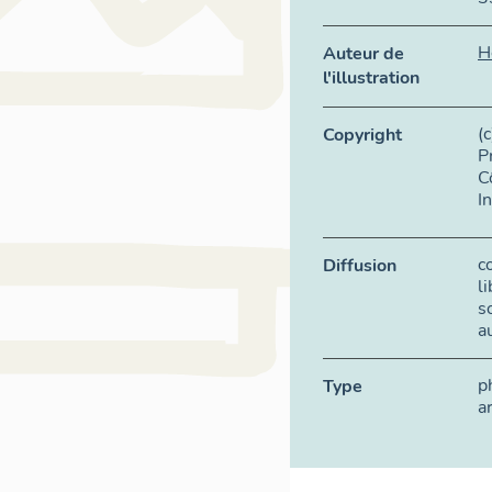
H
Auteur de
l'illustration
(
Copyright
P
C
I
c
Diffusion
l
s
a
p
Type
a