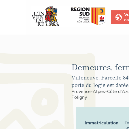
V
ca
Demeures, fer
Villeneuve. Parcelle 84
porte du logis est datée
Provence-Alpes-Côte d'Az
Poligny
I
Immatriculation
3