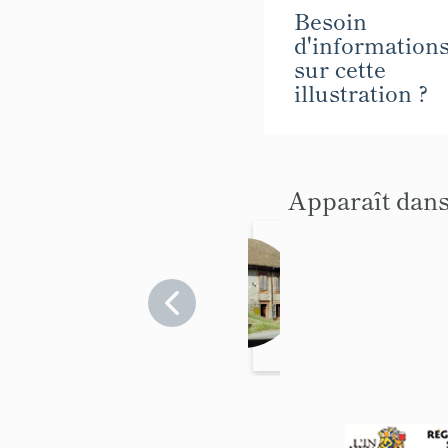
Besoin
d'information
sur cette
illustration ?
Apparaît dans
Deme
ures,
ferme
Hautes-
Alpes
s
>
Poligny