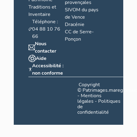
provençales
Traditions et
SIVOM du pays
Inventaire
de Vence
Téléphone :
Dracénie
04 88 10 76
CC de Serre-
66
Ponçon
Nous
contacter
Aide
Accessibilité :
non conforme
Copyright
©
Patrimages.maregionsud
-
Mentions
légales
-
Politiques
de
confidentialité