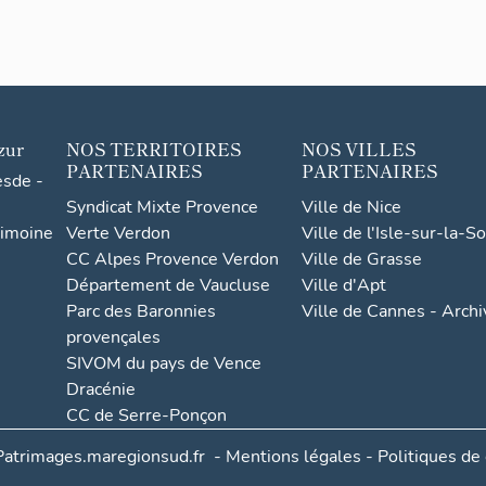
zur
NOS TERRITOIRES
NOS VILLES
PARTENAIRES
PARTENAIRES
esde -
Syndicat Mixte Provence
Ville de Nice
rimoine
Verte Verdon
Ville de l'Isle-sur-la-S
CC Alpes Provence Verdon
Ville de Grasse
Département de Vaucluse
Ville d'Apt
Parc des Baronnies
Ville de Cannes - Arch
provençales
SIVOM du pays de Vence
Dracénie
CC de Serre-Ponçon
Patrimages.maregionsud.fr
-
Mentions légales
-
Politiques de 