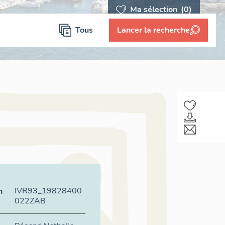
Ma sélection
(0)
Tous
Lancer la recherche
IVR93_19828400
n
022ZAB