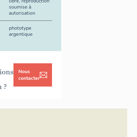
libre, reproduction
soumise à
autorisation
phototype
argentique
ions
Nous
contacter
n ?