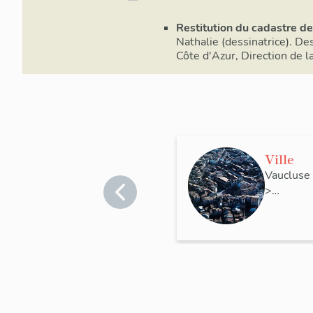
Restitution du cadastre d
Nathalie (dessinatrice). D
Côte d'Azur, Direction de l
Ville
Vaucluse
>
Pertuis