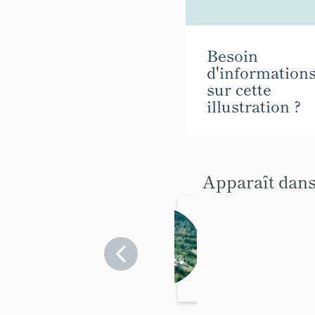
Besoin
d'information
sur cette
illustration ?
Apparaît dans
présentat
ion de la
commun
Hautes-
Alpes
e de
>
Champce
Champcella
lla