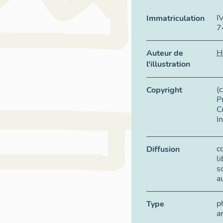
I
Immatriculation
7
H
Auteur de
l'illustration
(
Copyright
P
C
I
c
Diffusion
l
s
a
p
Type
a