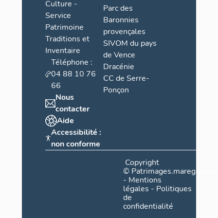
Culture -
Parc des
Service
Baronnies
Patrimoine
provençales
Traditions et
SIVOM du pays
Inventaire
de Vence
Téléphone :
Dracénie
04 88 10 76
CC de Serre-
66
Ponçon
Nous
contacter
Aide
Accessibilité :
non conforme
Copyright
©
Patrimages.maregionsud
-
Mentions
légales
-
Politiques
de
confidentialité