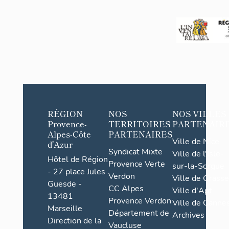
RÉGION
NOS
NOS VILLES
Provence-
TERRITOIRES
PARTENAIR
Alpes-Côte
PARTENAIRES
Ville de Nice
d'Azur
Syndicat Mixte
Ville de l'Isle-
Hôtel de Région
Provence Verte
sur-la-Sorgue
- 27 place Jules
Verdon
Ville de Grasse
Guesde -
CC Alpes
Ville d'Apt
13481
Provence Verdon
Ville de Cannes
Marseille
Département de
Archives
Direction de la
Vaucluse