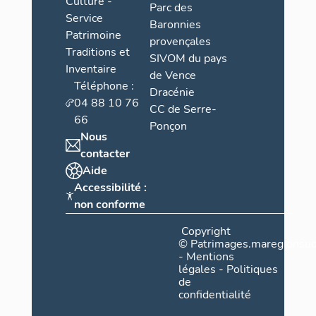
Culture -
Parc des
Service
Baronnies
Patrimoine
provençales
Traditions et
SIVOM du pays
Inventaire
de Vence
Téléphone :
Dracénie
04 88 10 76
CC de Serre-
66
Ponçon
Nous
contacter
Aide
Accessibilité :
non conforme
Copyright
©
Patrimages.maregionsud
-
Mentions
légales
-
Politiques
de
confidentialité