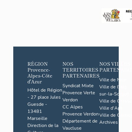
RÉGION
NOS
NOS VILLES
Provence-
TERRITOIRES
PARTENAIR
Alpes-Côte
PARTENAIRES
Ville de Nice
d'Azur
Syndicat Mixte
Ville de l'Isle-
Hôtel de Région
Provence Verte
sur-la-Sorgue
- 27 place Jules
Verdon
Ville de Grasse
Guesde -
CC Alpes
Ville d'Apt
13481
Provence Verdon
Ville de Cannes
Marseille
Département de
Archives
Direction de la
Vaucluse