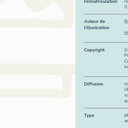
I
Immatriculation
0
R
Auteur de
l'illustration
H
(
Copyright
P
C
I
c
Diffusion
l
s
a
p
Type
a