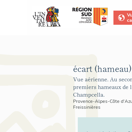
V
ca
écart (hameau)
Vue aérienne. Au secon
premiers hameaux de 
Champcella.
Provence-Alpes-Côte d'Az
Freissinières