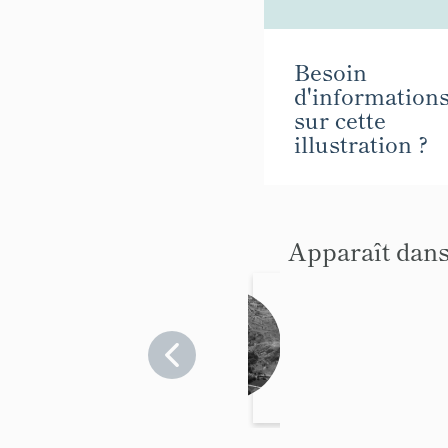
Besoin
d'information
sur cette
illustration ?
Apparaît dans
écart
(hameau)
Hautes-
Alpes
>
Freissinières