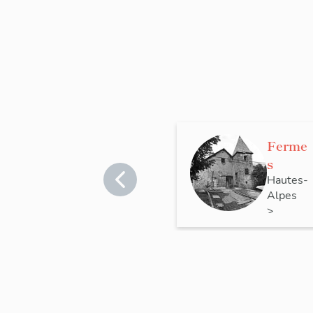
Ferme
s
Hautes-
Alpes
>
Saint-
Michel-
de-
Chaillol