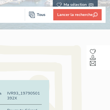
Ma sélection
(0)
Tous
Lancer la recherche
IVR93_19790501
n
392X