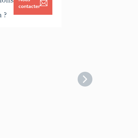
contacter
n ?