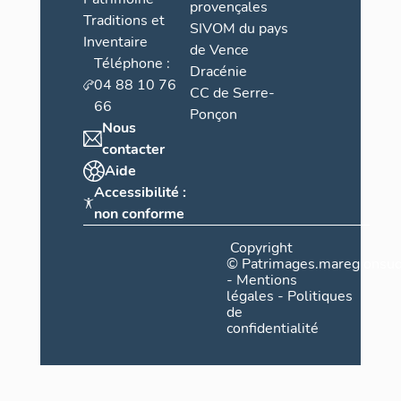
provençales
Traditions et
SIVOM du pays
Inventaire
de Vence
Téléphone :
Dracénie
04 88 10 76
CC de Serre-
66
Ponçon
Nous
contacter
Aide
Accessibilité :
non conforme
Copyright
©
Patrimages.maregionsud
-
Mentions
légales
-
Politiques
de
confidentialité