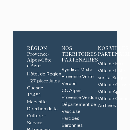
RÉGION
NOS
NOS VILLES
Provence-
TERRITOIRES
PARTENAIR
Alpes-Côte
PARTENAIRES
Ville de Nice
d'Azur
Syndicat Mixte
Ville de l'Isle-
Hôtel de Région
Provence Verte
sur-la-Sorgue
- 27 place Jules
Verdon
Ville de Grasse
Guesde -
CC Alpes
Ville d'Apt
13481
Provence Verdon
Ville de Cannes
Marseille
Département de
Archives
Direction de la
Vaucluse
Culture -
Parc des
Service
Baronnies
Patrimoine