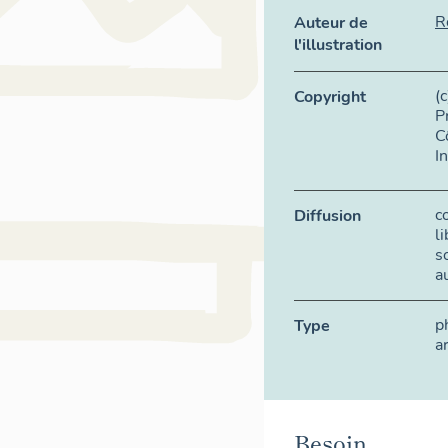
R
Auteur de
l'illustration
(
Copyright
P
C
I
c
Diffusion
l
s
a
p
Type
a
Besoin