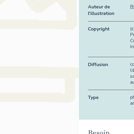
R
Auteur de
l'illustration
(
Copyright
P
C
I
c
Diffusion
l
s
a
p
Type
a
Besoin