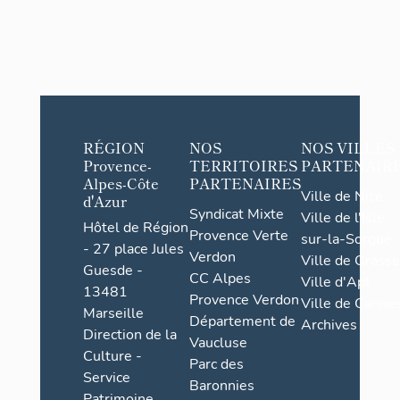
RÉGION
NOS
NOS VILLES
Provence-
TERRITOIRES
PARTENAIR
Alpes-Côte
PARTENAIRES
Ville de Nice
d'Azur
Syndicat Mixte
Ville de l'Isle-
Hôtel de Région
Provence Verte
sur-la-Sorgue
- 27 place Jules
Verdon
Ville de Grasse
Guesde -
CC Alpes
Ville d'Apt
13481
Provence Verdon
Ville de Cannes
Marseille
Département de
Archives
Direction de la
Vaucluse
Culture -
Parc des
Service
Baronnies
Patrimoine