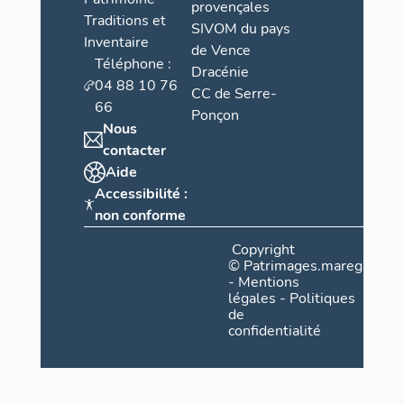
provençales
Traditions et
SIVOM du pays
Inventaire
de Vence
Téléphone :
Dracénie
04 88 10 76
CC de Serre-
66
Ponçon
Nous
contacter
Aide
Accessibilité :
non conforme
Copyright
©
Patrimages.maregionsud
-
Mentions
légales
-
Politiques
de
confidentialité