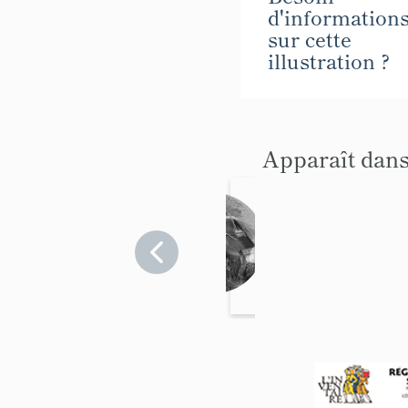
d'information
sur cette
illustration ?
Apparaît dans
Fontain
e
Hautes-
Alpes
>
Chabottes