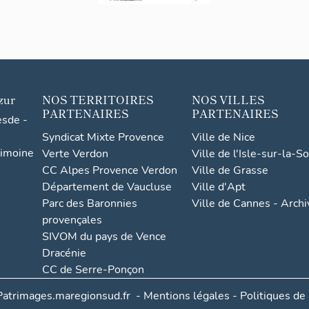
zur
NOS TERRITOIRES
NOS VILLES
PARTENAIRES
PARTENAIRES
esde -
Syndicat Mixte Provence
Ville de Nice
rimoine
Verte Verdon
Ville de l'Isle-sur-la-S
CC Alpes Provence Verdon
Ville de Grasse
Département de Vaucluse
Ville d'Apt
Parc des Baronnies
Ville de Cannes - Arch
provençales
SIVOM du pays de Vence
Dracénie
CC de Serre-Ponçon
Patrimages.maregionsud.fr
-
Mentions légales
-
Politiques de 