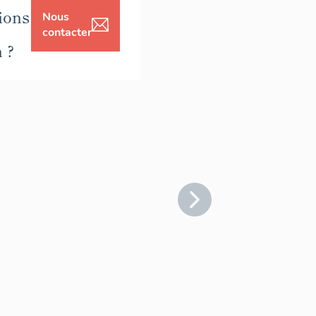
ions
Nous
contacter
n ?