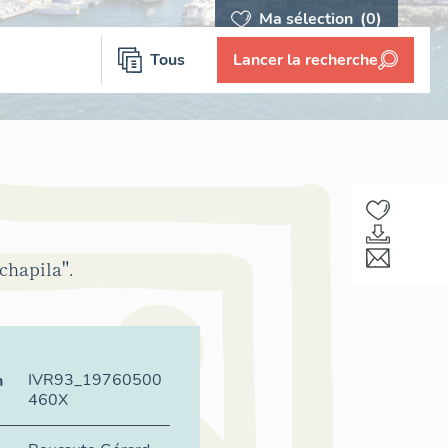
Ma sélection
(0)
Tous
Lancer la recherche
chapila".
IVR93_19760500
n
460X