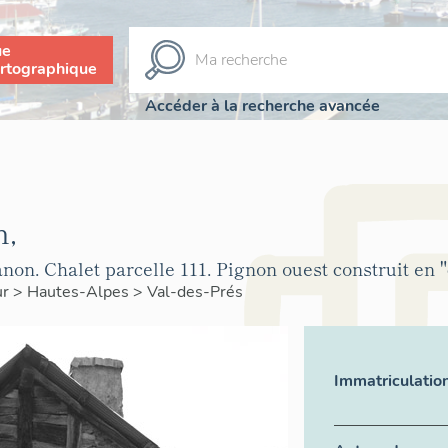
ue
rtographique
Accéder à la recherche avancée
n,
non. Chalet parcelle 111. Pignon ouest construit en "
ur
>
Hautes-Alpes
>
Val-des-Prés
Immatriculatio