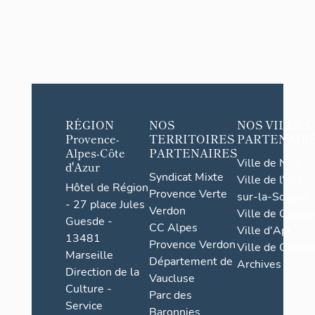
, saint
Franç
ois-
Xavier
et
sainte
Ursul
RÉGION
NOS
NOS VILLES
e (?)
Provence-
TERRITOIRES
PARTENAIR
Alpes-Côte
PARTENAIRES
Ville de Nice
d'Azur
Syndicat Mixte
Ville de l'Isle-
Hôtel de Région
Provence Verte
sur-la-Sorgue
- 27 place Jules
Verdon
Ville de Grasse
Guesde -
CC Alpes
Ville d'Apt
13481
Provence Verdon
Ville de Cannes
Marseille
Département de
Archives
Direction de la
Vaucluse
Culture -
Parc des
Service
Baronnies