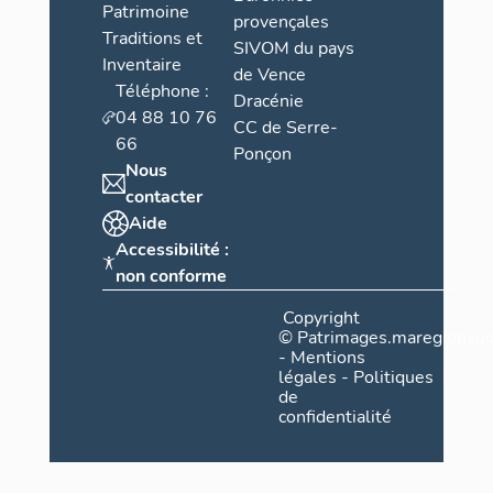
Patrimoine
provençales
Traditions et
SIVOM du pays
Inventaire
de Vence
Téléphone :
Dracénie
04 88 10 76
CC de Serre-
66
Ponçon
Nous
contacter
Aide
Accessibilité :
non conforme
Copyright
©
Patrimages.maregionsud
-
Mentions
légales
-
Politiques
de
confidentialité