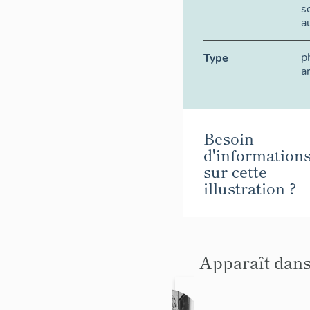
s
a
p
Type
a
Besoin
d'information
sur cette
illustration ?
Apparaît dans
ensem