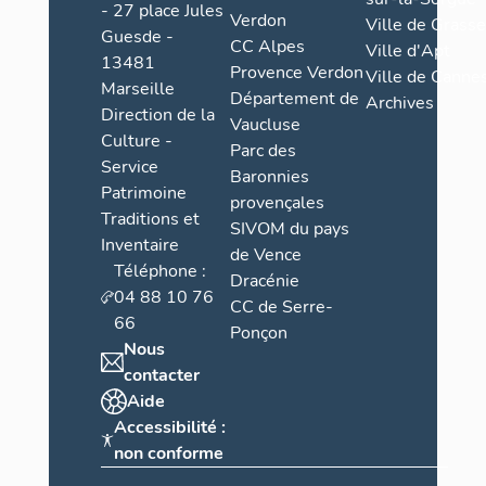
- 27 place Jules
Verdon
Ville de Grasse
Guesde -
CC Alpes
Ville d'Apt
13481
Provence Verdon
Ville de Cannes
Marseille
Département de
Archives
Direction de la
Vaucluse
Culture -
Parc des
Service
Baronnies
Patrimoine
provençales
Traditions et
SIVOM du pays
Inventaire
de Vence
Téléphone :
Dracénie
04 88 10 76
CC de Serre-
66
Ponçon
Nous
contacter
Aide
Accessibilité :
non conforme