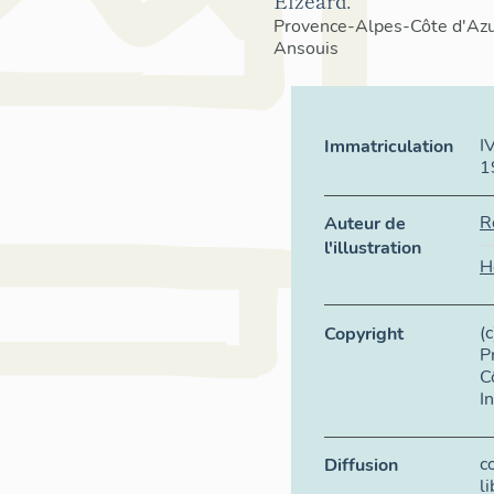
Elzéard.
Provence-Alpes-Côte d'Az
Ansouis
I
Immatriculation
1
R
Auteur de
l'illustration
H
(
Copyright
P
C
I
c
Diffusion
l