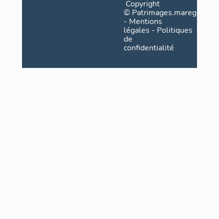
Copyright
©
Patrimages.maregionsud
-
Mentions
légales
-
Politiques
de
confidentialité