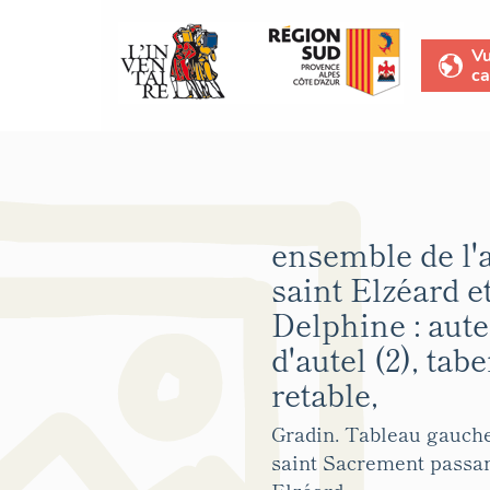
V
ca
ensemble de l'a
saint Elzéard e
Delphine : aute
d'autel (2), tab
retable,
Gradin. Tableau gauche
saint Sacrement passan