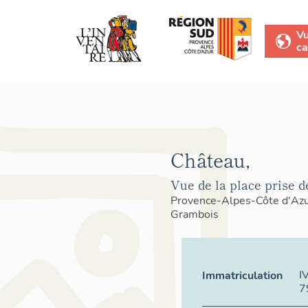
V
ca
Château,
Vue de la place prise de
Provence-Alpes-Côte d'Az
Grambois
I
Immatriculation
7