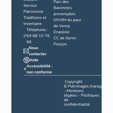
Parc des
Service
Baronnies
Patrimoine
provençales
Traditions et
SIVOM du pays
Inventaire
de Vence
Téléphone :
Dracénie
04 88 10 76
CC de Serre-
66
Ponçon
Nous
contacter
Aide
Accessibilité :
non conforme
Copyright
©
Patrimages.maregionsud
-
Mentions
légales
-
Politiques
de
confidentialité