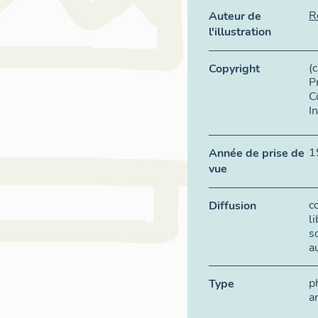
R
Auteur de
l'illustration
(
Copyright
P
C
I
1
Année de prise de
vue
c
Diffusion
l
s
a
p
Type
a