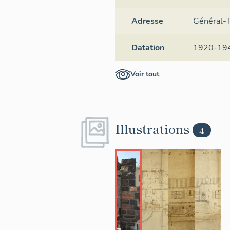
Adresse
Général-T
Datation
1920-19
Voir tout
Illustrations
4