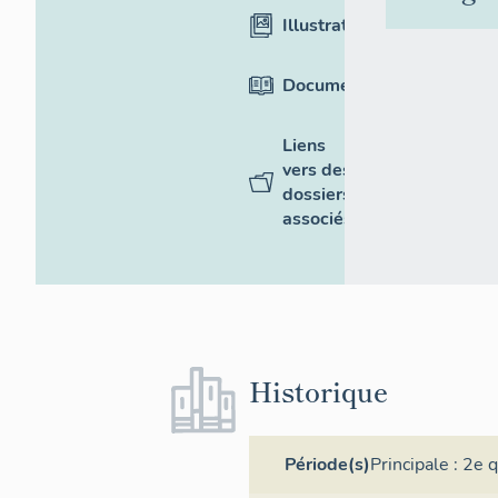
Illustrations
Documentation
Liens
vers des
dossiers
associés
Historique
Période(s)
Principale :
2e q