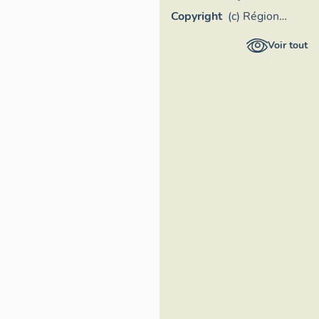
Copyright
(c) Région
Provence-
Voir tout
Alpes-Côte
d'Azur -
Inventaire
général