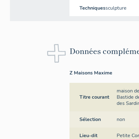
Techniques
sculpture
Données compléme
Z Maisons Maxime
maison de 
Titre courant
Bastide d
des Sardi
Sélection
non
Lieu-dit
Petite Co