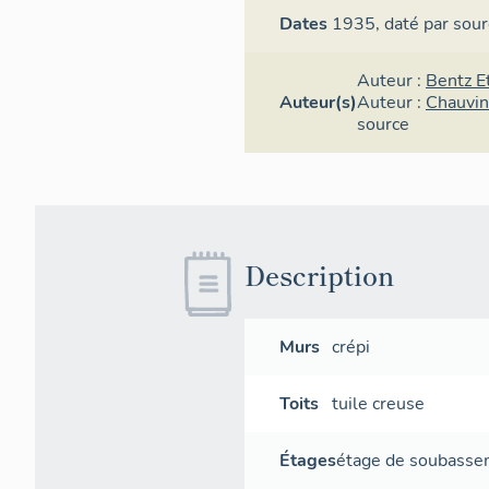
Dates
1935,
daté par sour
Auteur :
Bentz E
Auteur(s)
Auteur :
Chauvin
source
Description
Murs
crépi
Toits
tuile creuse
Étages
étage de soubass