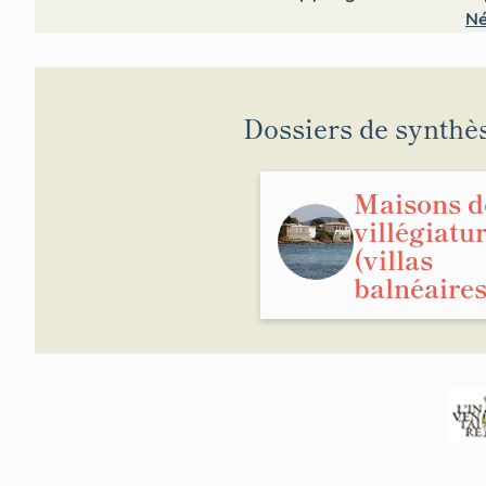
Né
Dossiers de synthè
Maisons d
villégiatu
(villas
balnéaires