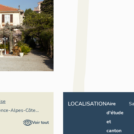
ise
LOCALISATION
Aire
Sa
vence-Alpes-Côte
d'étude
ire général
et
Voir tout
canton