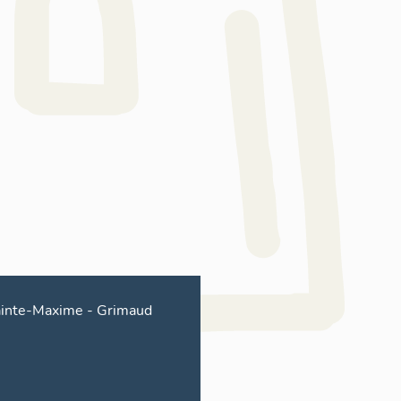
inte-Maxime
-
Grimaud