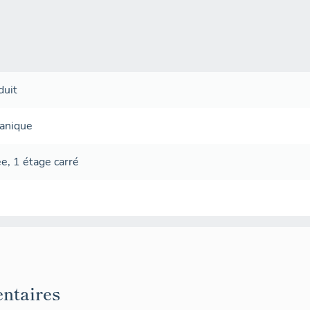
duit
canique
ée
,
1 étage carré
ntaires