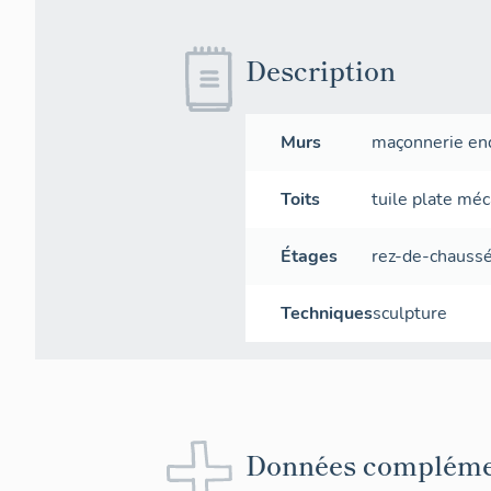
Description
Murs
maçonnerie
en
Toits
tuile plate mé
Étages
rez-de-chauss
Techniques
sculpture
Données compléme