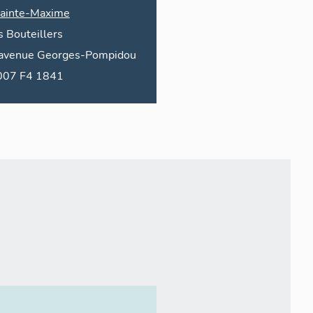
ainte-Maxime
s
Bouteillers
avenue
Georges-Pompidou
2007 F4 1841