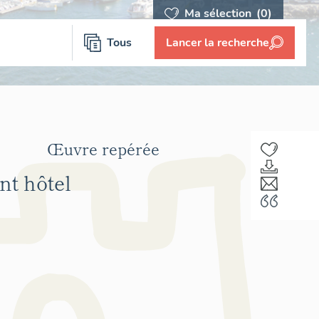
Ma sélection
(0)
Tous
Lancer la recherche
Œuvre repérée
nt hôtel
F