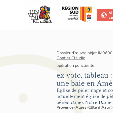
V
ca
Dossier d’œuvre objet IM06001
Gontier Claudie
opération ponctuelle
ex-voto, tableau 
une baie en Amér
Eglise de pèlerinage et 
actuellement église de pè
bénédictines Notre-Dame
Provence-Alpes-Côte d'Azur