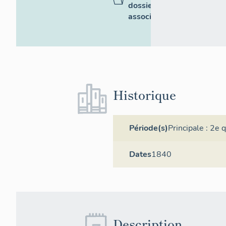
dossiers
associés
Historique
Période(s)
Principale :
2e q
Dates
1840
Description