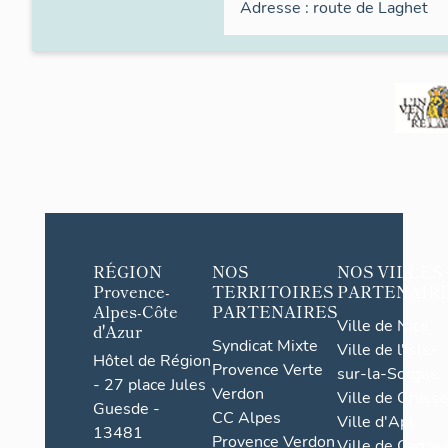
Adresse :
route de
Laghet
RÉGION
NOS
NOS VILLES
Provence-
TERRITOIRES
PARTENAIR
Alpes-Côte
PARTENAIRES
Ville de Nice
d'Azur
Syndicat Mixte
Ville de l'Isle-
Hôtel de Région
Provence Verte
sur-la-Sorgue
- 27 place Jules
Verdon
Ville de Grasse
Guesde -
CC Alpes
Ville d'Apt
13481
Provence Verdon
Ville de Cannes