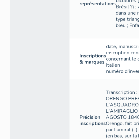
bicolores 
représentations
Brésil ?) 
dans une n
type trian
bleu ; Enf
date
,
manuscri
inscription con
Inscriptions
concernant le 
& marques
italien
numéro d'inve
Transcription 
ORENGO PRES
L'ASQUADRO
L'AMIRAGLIO 
Précision
AGOSTO 1840 -
inscriptions
Orengo, fait p
par l'amiral (.
(en bas, sur la