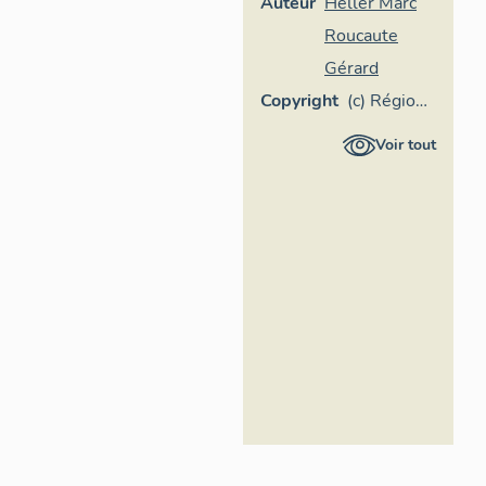
Auteur
Heller Marc
Roucaute
Gérard
Copyright
(c) Région
Provence-
Voir tout
Alpes-
Côte
d'Azur -
Inventaire
général