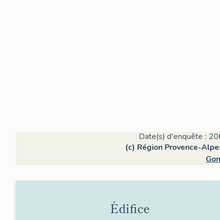
Date(s) d'enquête : 20
(c) Région Provence-Alpes
Gon
Édifice