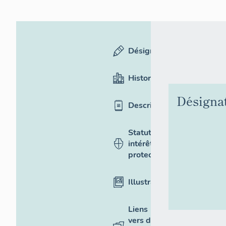
Désignation
Historique
Désigna
Description
Statut,
intérêt et
protection
Illustrations
Liens
vers des