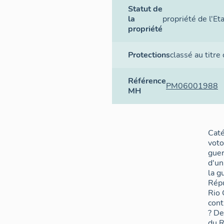
Statut de
la
propriété de l'Et
propriété
Protections
classé au titre
Référence
PM06001988
MH
Caté
voto
guer
d'un
la g
Rép
Rio
cont
? De
du R