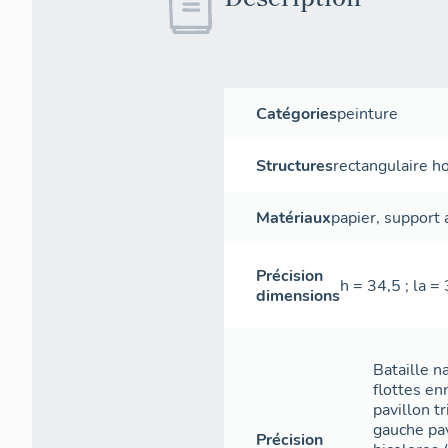
Catégories
peinture
Structures
rectangulaire ho
Matériaux
papier
,
support
Précision
h = 34,5 ; la =
dimensions
Bataille n
flottes en
pavillon tr
gauche pav
Précision