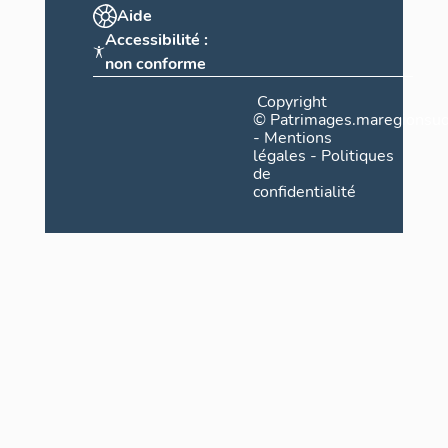
Aide
Accessibilité :
non conforme
Copyright
©
Patrimages.maregionsud
-
Mentions
légales
-
Politiques
de
confidentialité