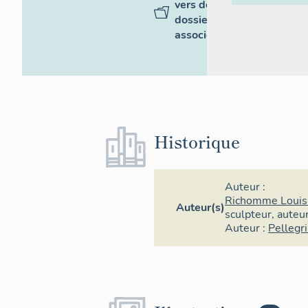
vers des
dossiers
associés
Historique
Auteur :
Richomme Loui
Auteur(s)
sculpteur
,
auteu
Auteur :
Pellegr