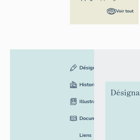
Provence-
Voir tout
Alpes-Côte
d'Azur -
Inventaire
général
Désignation
Historique
Désigna
Illustrations
Documentation
Liens