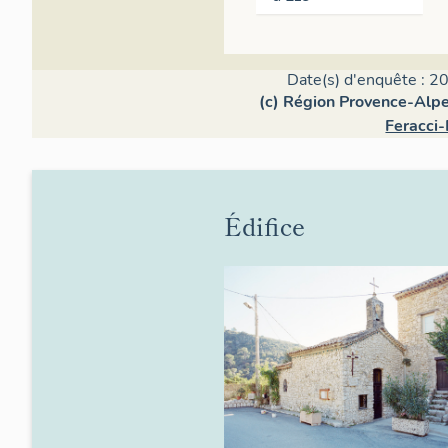
Date(s) d'enquête : 2
(c) Région Provence-Alpe
Feracci-
Édifice