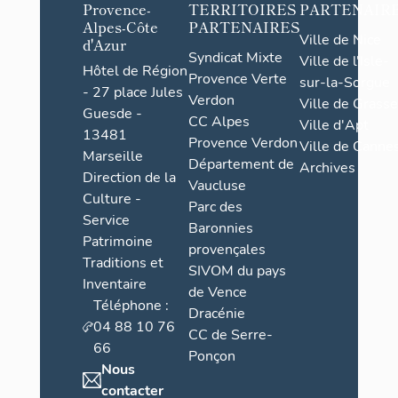
Provence-
TERRITOIRES
PARTENAIR
Alpes-Côte
PARTENAIRES
Ville de Nice
d'Azur
Syndicat Mixte
Ville de l'Isle-
Hôtel de Région
Provence Verte
sur-la-Sorgue
- 27 place Jules
Verdon
Ville de Grasse
Guesde -
CC Alpes
Ville d'Apt
13481
Provence Verdon
Ville de Cannes
Marseille
Département de
Archives
Direction de la
Vaucluse
Culture -
Parc des
Service
Baronnies
Patrimoine
provençales
Traditions et
SIVOM du pays
Inventaire
de Vence
Téléphone :
Dracénie
04 88 10 76
CC de Serre-
66
Ponçon
Nous
contacter