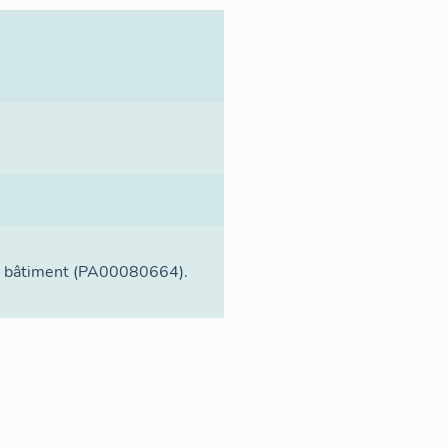
 le bâtiment (PA00080664).