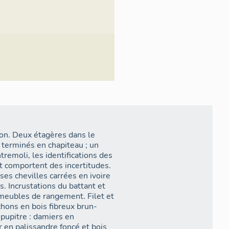
sson. Deux étagères dans le
 terminés en chapiteau ; un
tremoli, les identifications des
t comportent des incertitudes.
ses chevilles carrées en ivoire
s. Incrustations du battant et
 meubles de rangement. Filet et
chons en bois fibreux brun-
 pupitre : damiers en
r en palissandre foncé et bois