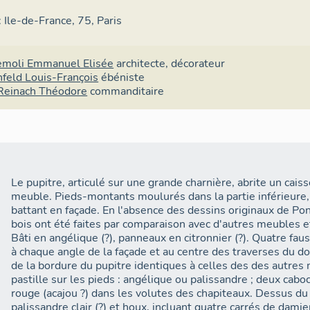
 : Ile-de-France, 75, Paris
emoli Emmanuel Elisée
architecte
,
décorateur
feld Louis-François
ébéniste
Reinach Théodore
commanditaire
Le pupitre, articulé sur une grande charnière, abrite un cai
meuble. Pieds-montants moulurés dans la partie inférieure,
battant en façade. En l'absence des dessins originaux de Pon
bois ont été faites par comparaison avec d'autres meubles e
Bâti en angélique (?), panneaux en citronnier (?). Quatre faus
à chaque angle de la façade et au centre des traverses du do
de la bordure du pupitre identiques à celles des des autres
pastille sur les pieds : angélique ou palissandre ; deux cabo
rouge (acajou ?) dans les volutes des chapiteaux. Dessus du
palissandre clair (?) et houx, incluant quatre carrés de damie