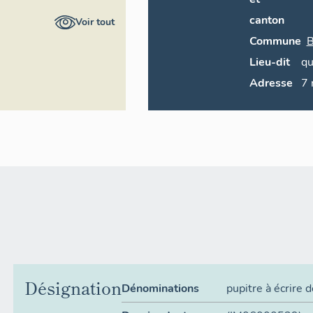
ire général
canton
Voir tout
Commune
B
Lieu-dit
qu
Adresse
7
Désignation
Dénominations
pupitre à écrire 