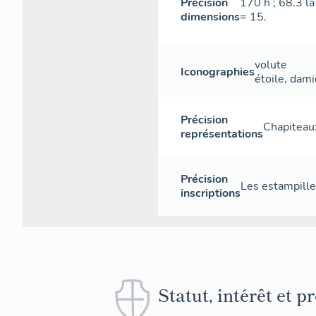
Précision
170 h ; 68.3 la
dimensions
= 15.
volute
Iconographies
étoile, dami
Précision
Chapiteaux
représentations
Précision
Les estampille
inscriptions
Statut, intérêt et p