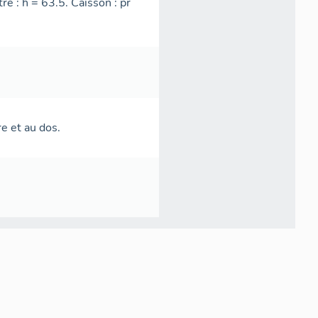
re : h = 63.5. Caisson : pr
re et au dos.