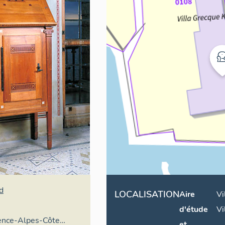
d
LOCALISATION
Aire
Vi
d'étude
Vi
vence-Alpes-Côte
et