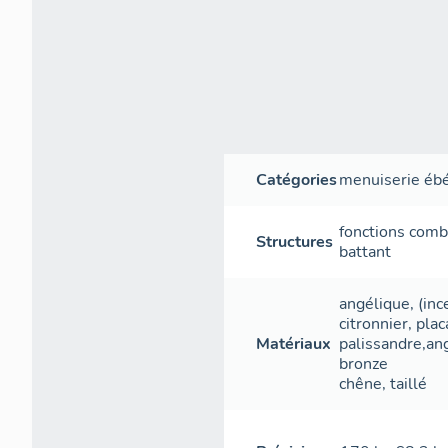
Catégories
menuiserie ébé
fonctions com
Structures
battant
angélique
, (in
citronnier
,
plac
Matériaux
palissandre,ang
bronze
chêne
,
taillé