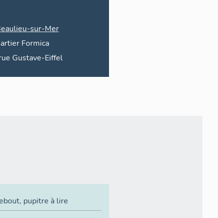
eaulieu-sur-Mer
artier
Formica
rue
Gustave-Eiffel
debout
,
pupitre à lire