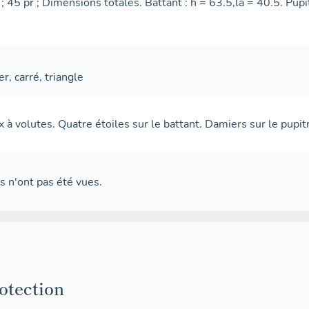
 ; 45 pr ; Dimensions totales. Battant : h = 63.5,la = 40.5. Pupit
er, carré, triangle
 à volutes. Quatre étoiles sur le battant. Damiers sur le pupit
s n'ont pas été vues.
rotection