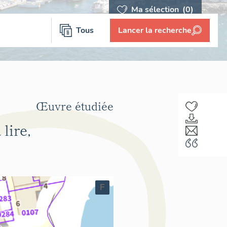
Ma sélection
(0)
Tous
Lancer la recherche
Œuvre étudiée
lire,
F