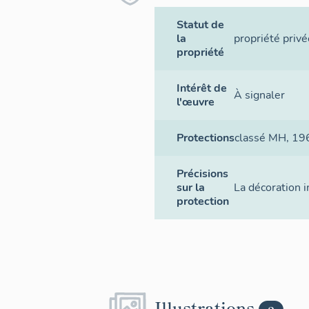
Statut de
la
propriété privé
propriété
Intérêt de
À signaler
l'œuvre
Protections
classé MH
, 19
Précisions
sur la
La décoration 
protection
Illustrations