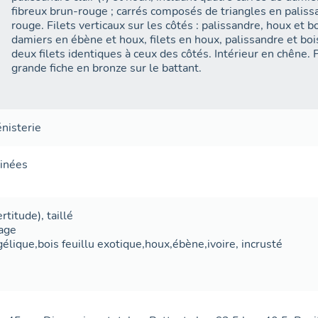
fibreux brun-rouge ; carrés composés de triangles en palissa
rouge. Filets verticaux sur les côtés : palissandre, houx et b
damiers en ébène et houx, filets en houx, palissandre et boi
deux filets identiques à ceux des côtés. Intérieur en chêne.
grande fiche en bronze sur le battant.
nisterie
binées
certitude),
taillé
age
élique,bois feuillu exotique,houx,ébène,ivoire
,
incrusté