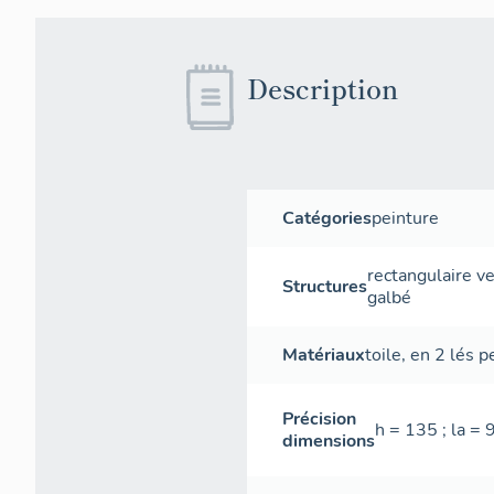
Description
Catégories
peinture
rectangulaire ve
Structures
galbé
Matériaux
toile
,
en 2 lés
pe
Précision
h = 135 ; la = 
dimensions