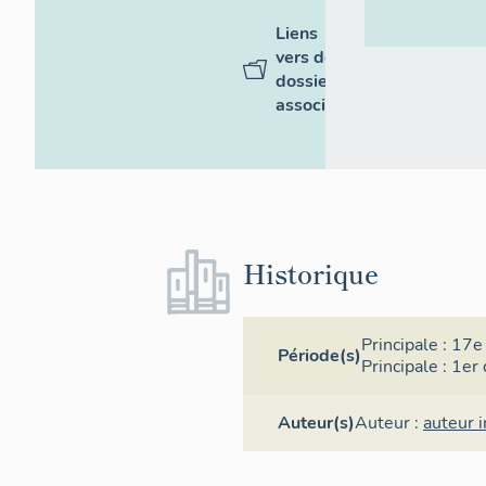
Liens
vers des
dossiers
associés
Historique
Principale :
17e 
Période(s)
Principale :
1er 
Auteur(s)
Auteur :
auteur 