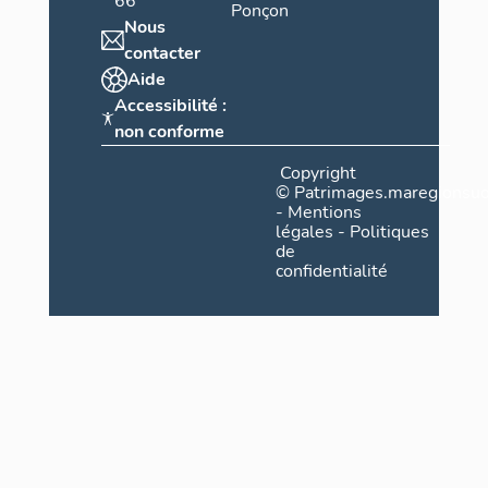
66
Ponçon
Nous
contacter
Aide
Accessibilité :
non conforme
Copyright
©
Patrimages.maregionsud
-
Mentions
légales
-
Politiques
de
confidentialité