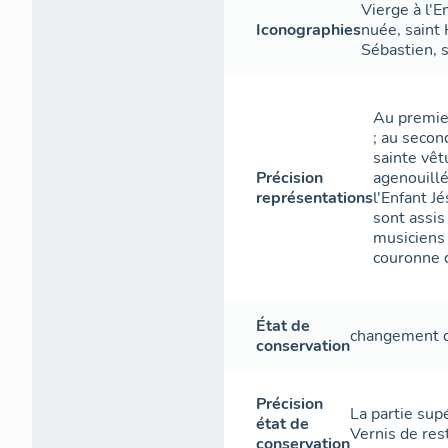
Vierge à l'E
Iconographies
nuée, saint 
Sébastien, s
Au premier
; au secon
sainte vêt
Précision
agenouillé
représentations
l'Enfant J
sont assi
musiciens 
couronne d
État de
changement 
conservation
Précision
La partie sup
état de
Vernis de res
conservation