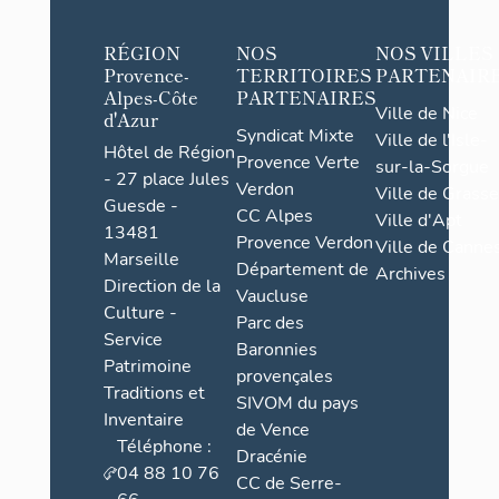
RÉGION
NOS
NOS VILLES
Provence-
TERRITOIRES
PARTENAIR
Alpes-Côte
PARTENAIRES
Ville de Nice
d'Azur
Syndicat Mixte
Ville de l'Isle-
Hôtel de Région
Provence Verte
sur-la-Sorgue
- 27 place Jules
Verdon
Ville de Grasse
Guesde -
CC Alpes
Ville d'Apt
13481
Provence Verdon
Ville de Cannes
Marseille
Département de
Archives
Direction de la
Vaucluse
Culture -
Parc des
Service
Baronnies
Patrimoine
provençales
Traditions et
SIVOM du pays
Inventaire
de Vence
Téléphone :
Dracénie
04 88 10 76
CC de Serre-