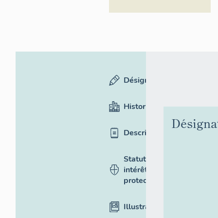
Désignation
Historique
Désigna
Description
Statut,
intérêt et
protection
Illustrations