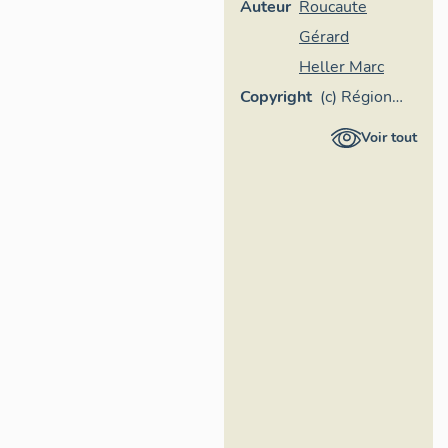
Auteur
Roucaute
Gérard
Heller Marc
Copyright
(c) Région
Provence-
Voir tout
Alpes-Côte
d'Azur -
Inventaire
général