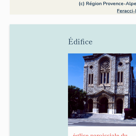
(c) Région Provence-Alpe
Feracci-
Édifice
église paroissiale du