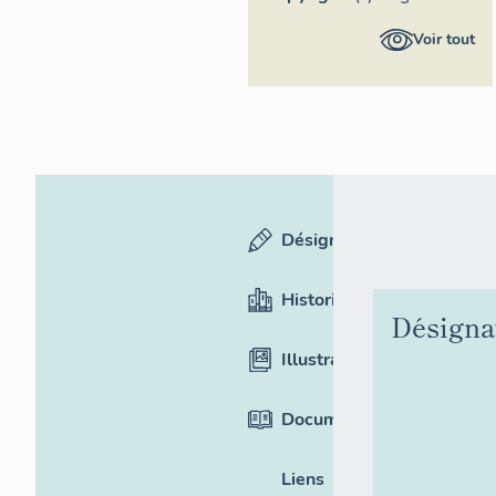
Provence-
Voir tout
Alpes-Côte
d'Azur -
Inventaire
général
Désignation
Historique
Désigna
Illustrations
Documentation
Liens