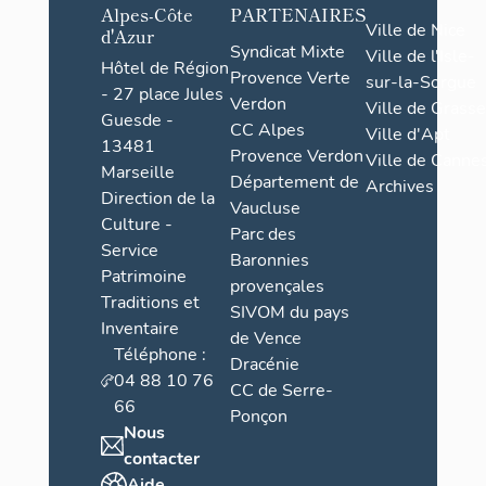
Alpes-Côte
PARTENAIRES
Ville de Nice
d'Azur
Syndicat Mixte
Ville de l'Isle-
Hôtel de Région
Provence Verte
sur-la-Sorgue
- 27 place Jules
Verdon
Ville de Grasse
Guesde -
CC Alpes
Ville d'Apt
13481
Provence Verdon
Ville de Cannes
Marseille
Département de
Archives
Direction de la
Vaucluse
Culture -
Parc des
Service
Baronnies
Patrimoine
provençales
Traditions et
SIVOM du pays
Inventaire
de Vence
Téléphone :
Dracénie
04 88 10 76
CC de Serre-
66
Ponçon
Nous
contacter
Aide