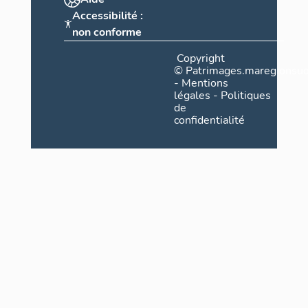
Accessibilité :
non conforme
Copyright
©
Patrimages.maregionsud
-
Mentions
légales
-
Politiques
de
confidentialité