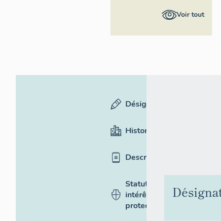
Provence-
Voir tout
Alpes-Côte
d'Azur -
Inventaire
général
Désignation
Historique
Description
Statut,
Désigna
intérêt et
protection