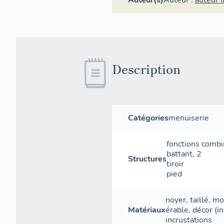
Auteur(s)
Auteur :
auteur 
Description
Catégories
menuiserie
fonctions comb
battant
,
2
Structures
tiroir
pied
noyer
,
taillé
,
mou
Matériaux
érable
,
décor
(in
incrustations