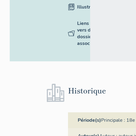
Illustrations
Liens
vers des
dossiers
associés
Historique
Période(s)
Principale :
18e 