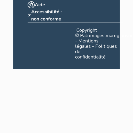
Aide
Accessibilité :
non conforme
Copyright
©
Patrimages.maregionsud
-
Mentions
légales
-
Politiques
de
confidentialité