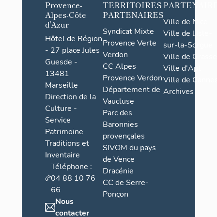
Provence-
TERRITOIRES
PARTENAIR
Alpes-Côte
PARTENAIRES
Ville de Nice
d'Azur
Syndicat Mixte
Ville de l'Isle-
Hôtel de Région
Provence Verte
sur-la-Sorgue
- 27 place Jules
Verdon
Ville de Grasse
Guesde -
CC Alpes
Ville d'Apt
13481
Provence Verdon
Ville de Cannes
Marseille
Département de
Archives
Direction de la
Vaucluse
Culture -
Parc des
Service
Baronnies
Patrimoine
provençales
Traditions et
SIVOM du pays
Inventaire
de Vence
Téléphone :
Dracénie
04 88 10 76
CC de Serre-
66
Ponçon
Nous
contacter