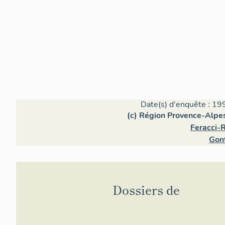
Date(s) d'enquête : 19
(c) Région Provence-Alpes
Feracci-R
Gont
Dossiers de