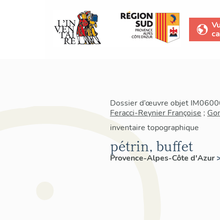
V
ca
Dossier d’œuvre objet IM06000
Feracci-Reynier Françoise
;
Gon
inventaire topographique
pétrin, buffet
Provence-Alpes-Côte d'Azur