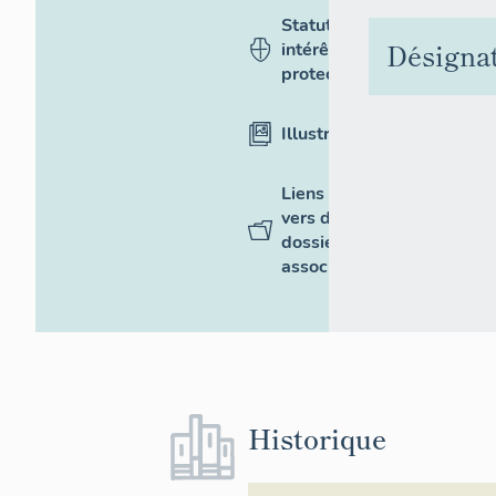
Statut,
Désigna
intérêt et
protection
Illustrations
Liens
vers des
dossiers
associés
Historique