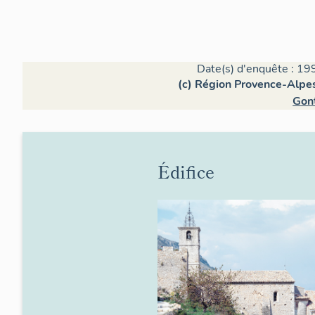
Date(s) d'enquête : 19
(c) Région Provence-Alpes
Gont
Édifice