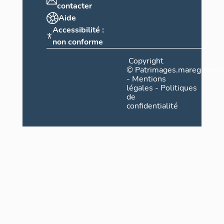
contacter
Aide
Accessibilité :
non conforme
Copyright
©
Patrimages.maregionsud
-
Mentions
légales
-
Politiques
de
confidentialité