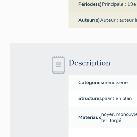
Période(s)
Principale :
19e 
Auteur(s)
Auteur :
auteur 
Description
Catégories
menuiserie
Structures
pliant en plan
noyer
,
monoxyl
Matériaux
fer
,
forgé