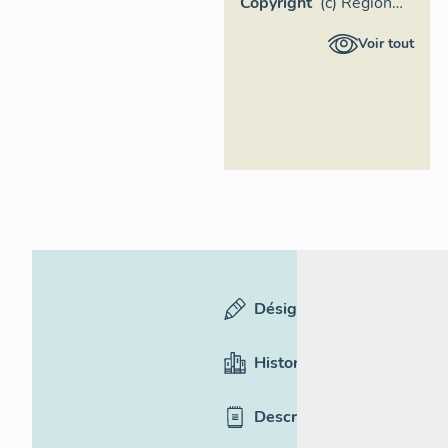
Copyright
(c) Région
Provence-
Voir tout
Alpes-Côte
d'Azur -
Inventaire
général
Désignation
Historique
Description