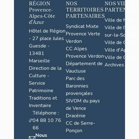
RÉGION
NOS
NOS VILLES
Provence-
TERRITOIRES
PARTENAIR
Alpes-Côte
PARTENAIRES
Ville de Nice
d'Azur
Syndicat Mixte
Ville de l'Isle-
Hôtel de Région
Provence Verte
sur-la-Sorgue
- 27 place Jules
Verdon
Ville de Grasse
Guesde -
CC Alpes
Ville d'Apt
13481
Provence Verdon
Ville de Cannes
Marseille
Département de
Archives
Direction de la
Vaucluse
Culture -
Parc des
Service
Baronnies
Patrimoine
provençales
Traditions et
SIVOM du pays
Inventaire
de Vence
Téléphone :
Dracénie
04 88 10 76
CC de Serre-
66
Ponçon
Nous