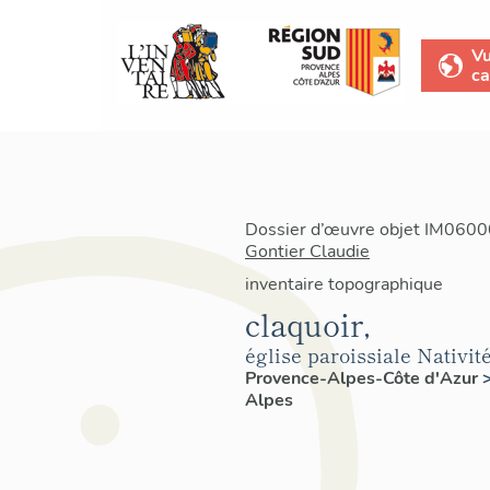
V
ca
Dossier d’œuvre objet IM06000
Gontier Claudie
inventaire topographique
claquoir,
église paroissiale Nativit
Provence-Alpes-Côte d'Azur
Alpes