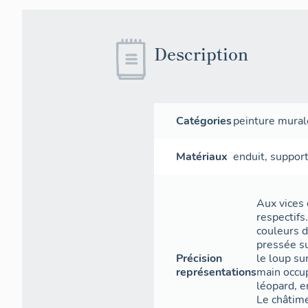
Description
Catégories
peinture mural
Matériaux
enduit
,
suppor
Aux vices 
respectifs
couleurs d
pressée su
Précision
le loup su
représentations
main occup
léopard, e
Le châtime