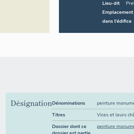
Lieu-dit
Pre
Emplacement
dans l'édifice
Désignation
Dénominations
peinture monum
Titres
Vices et leurs ch
Dossier dont ce
peinture monum
dossier est partie