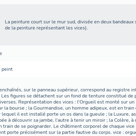
La peinture court sur le mur sud, divisée en deux bandeaux
de la peinture représentant les vices).
e
t
peint
enchaînés, sur le panneau supérieur, correspond au registre in
. Les figures se détachent sur un fond de tenture constitué de 
iverses. Représentation des vices : l'Orgueil est monté sur un l
r la bourse ; la Gourmandise, un homme adipeux, est en train 
r lequel il est installé porte un os dans la gueule ; la Luxure, a
ée à découvrir sa jambe, l'autre à tenir un miroir ; la Colère, à
n train de se poignarder. Le châtiment corporel de chaque vic
nt porte précisément sur la partie fautive du corps. vice : orguei