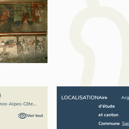
d
LOCALISATION
Aire
Arg
ence-Alpes-Côte
d'étude
ire général
et canton
Voir tout
Commune
Sai