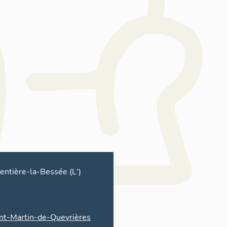
entière-la-Bessée (L')
nt-Martin-de-Queyrières