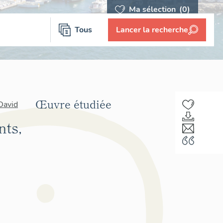
Ma sélection
(0)
Tous
Lancer la recherche
Œuvre étudiée
David
nts,
F