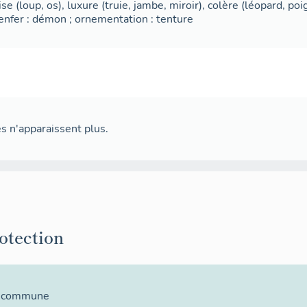
 (loup, os), luxure (truie, jambe, miroir), colère (léopard, poign
 enfer : démon ; ornementation : tenture
s n'apparaissent plus.
rotection
la commune