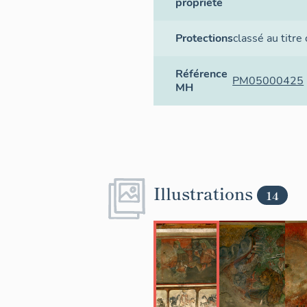
propriété
Protections
classé au titre
Référence
PM05000425
MH
Illustrations
14