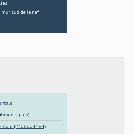
lles
mur sud de la nef
entale
âtiments (Les)
entale
(IM05004184)