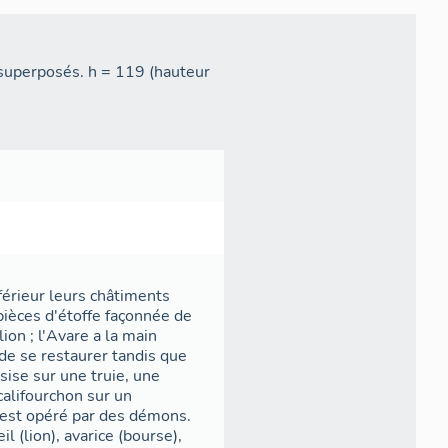
 superposés. h = 119 (hauteur
férieur leurs châtiments
pièces d'étoffe façonnée de
ion ; l'Avare a la main
de se restaurer tandis que
ssise sur une truie, une
 califourchon sur un
e est opéré par des démons.
l (lion), avarice (bourse),