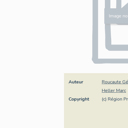
Image no
Auteur
Roucaute Gé
Heller Marc
Copyright
(c) Région P
Inventaire g