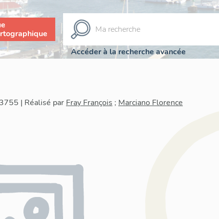
ue
rtographique
Accéder à la recherche avancée
3755 | Réalisé par
Fray François
;
Marciano Florence