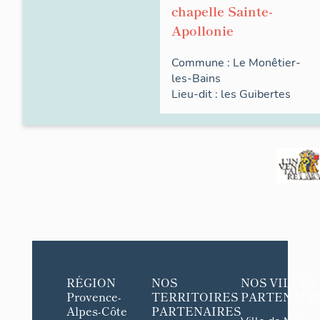
chapelle Sainte-
Apollonie
Commune :
Le Monêtier-
les-Bains
Lieu-dit :
les
Guibertes
RÉGION
NOS
NOS VILLES
Provence-
TERRITOIRES
PARTENAIR
Alpes-Côte
PARTENAIRES