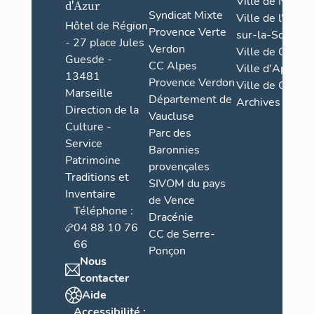
Ville de Nice
d'Azur
Syndicat Mixte
Ville de l'Isle-
Hôtel de Région
Provence Verte
sur-la-Sorgue
- 27 place Jules
Verdon
Ville de Grasse
Guesde -
CC Alpes
Ville d'Apt
13481
Provence Verdon
Ville de Cannes
Marseille
Département de
Archives
Direction de la
Vaucluse
Culture -
Parc des
Service
Baronnies
Patrimoine
provençales
Traditions et
SIVOM du pays
Inventaire
de Vence
Téléphone :
Dracénie
04 88 10 76
CC de Serre-
66
Ponçon
Nous
contacter
Aide
Accessibilité :