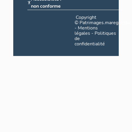
non conforme
Copyright
©
Patrimages.maregionsud
-
Mentions
légales
-
Politiques
de
confidentialité