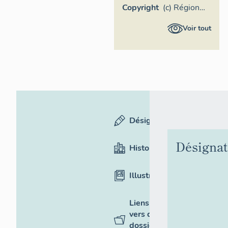
Copyright
(c) Région
Provence-
Voir tout
Alpes-Côte
d'Azur -
Inventaire
général
Désignation
Désignat
Historique
Illustrations
Liens
vers des
dossiers