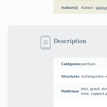
Auteur(s)
Auteur :
auteu
Description
Catégories
peinture
Structures
rectangulaire v
bois
,
gravé
,
do
Matériaux
toile
,
support
p