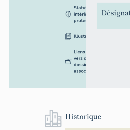
Statut,
Désigna
intérêt et
protection
Illustrations
Liens
vers des
dossiers
associés
Historique