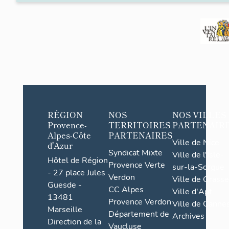
RÉGION
NOS
NOS VILLES
Provence-
TERRITOIRES
PARTENAIR
Alpes-Côte
PARTENAIRES
Ville de Nice
d'Azur
Syndicat Mixte
Ville de l'Isle-
Hôtel de Région
Provence Verte
sur-la-Sorgue
- 27 place Jules
Verdon
Ville de Grasse
Guesde -
CC Alpes
Ville d'Apt
13481
Provence Verdon
Ville de Cannes
Marseille
Département de
Archives
Direction de la
Vaucluse