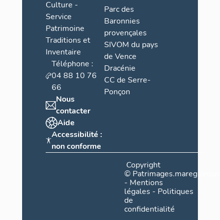
Culture -
Parc des
Service
Baronnies
Patrimoine
provençales
Traditions et
SIVOM du pays
Inventaire
de Vence
Téléphone :
Dracénie
04 88 10 76
CC de Serre-
66
Ponçon
Nous
contacter
Aide
Accessibilité :
non conforme
Copyright
©
Patrimages.maregionsud
-
Mentions
légales
-
Politiques
de
confidentialité