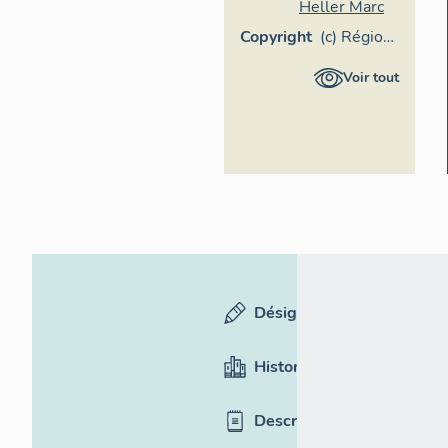
Heller Marc
Copyright
(c) Région
Provence-
Voir tout
Alpes-
Côte
d'Azur -
Inventaire
général
Désignation
Historique
Description