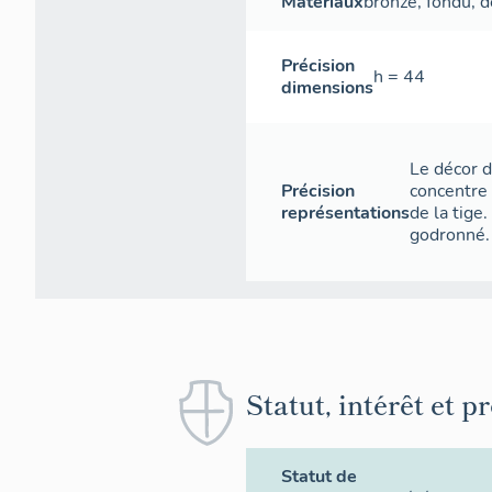
Matériaux
bronze
,
fondu
,
d
Précision
h = 44
dimensions
Le décor d
Précision
concentre 
représentations
de la tige
godronné. 
Statut, intérêt et p
Statut de