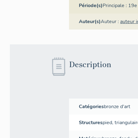
Période(s)
Principale :
19e 
Auteur(s)
Auteur :
auteur 
Description
Catégories
bronze d'art
Structures
pied
,
triangulai